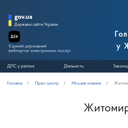
Перейти до основного вмісту
Головна сторінка Державної п
gov.ua
Державні сайти України
Го
у 
Єдиний державний
вебпортал електронних послуг
ДПС у регіоні
Діяльність
Законо
Головна
Прес-центр
Місцеві новини
Житоми
Житомирс