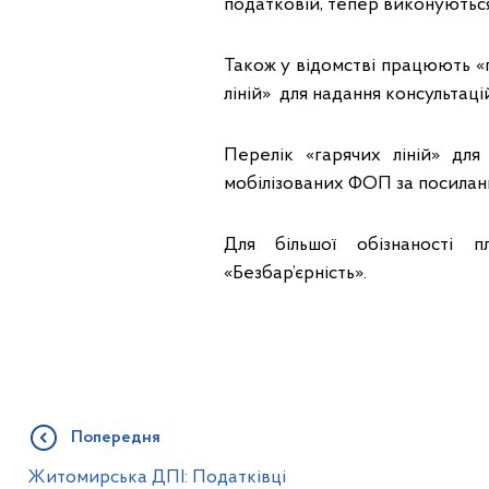
податковій, тепер виконуються
Також у відомстві працюють «га
ліній» для надання консультаці
Перелік «гарячих ліній» для
мобілізованих ФОП за посилан
Для більшої обізнаності 
«Безбар’єрність».
Попередня
Житомирська ДПІ: Податківці