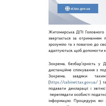
Житомирська ДПІ Головного у
звертається за отриманням п
зрозуміло та з повагою до свої
адаптуються, щоб допомогти 
Зокрема, безбарʼєрність у
дистанційне спілкування з по
Зокрема, завдяки таки
(
https://cabinet.tax.gov.ua/
) т
подавати декларації і звітн
переглядати особисті податков
інформацію. Процедури, які 