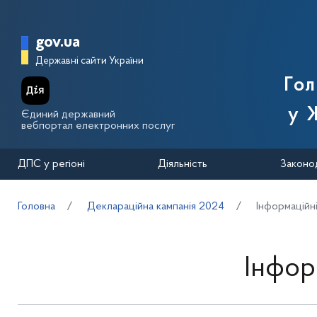
Перейти до основного вмісту
Головна сторінка Державної п
gov.ua
Державні сайти України
Го
у 
Єдиний державний
вебпортал електронних послуг
ДПС у регіоні
Діяльність
Законо
Головна
Деклараційна кампанія 2024
Інформаційн
Інфор