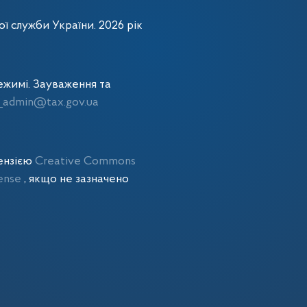
ї служби України. 2026 рік
жимі. Зауваження та
admin@tax.gov.ua
цензією
Creative Commons
cense
, якщо не зазначено