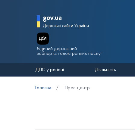
Перейти до основного вмісту
Головна сторінка Держа
gov.ua
Державні сайти України
Єдиний державний
вебпортал електронних послуг
ДПС у регіоні
Діяльність
Головна
Прес-центр