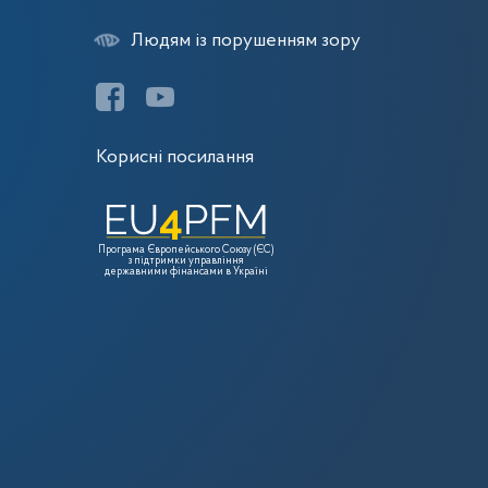
Людям із порушенням зору
Корисні посилання
Програма Європейського Союзу (ЄС)
з підтримки управління
державними фінансами в Україні