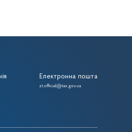
нія
Електронна пошта
zt.official@tax.gov.ua