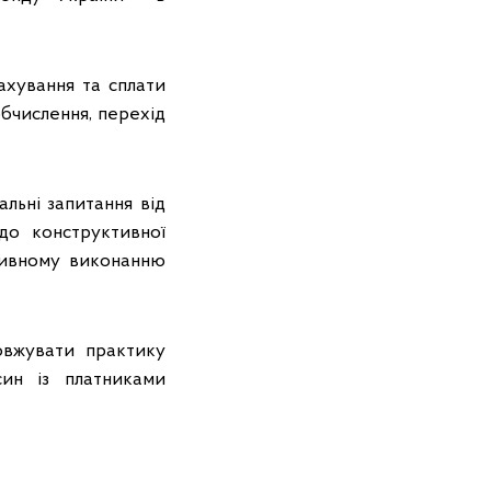
ахування та сплати
обчислення, перехід
альні запитання від
 до конструктивної
тивному виконанню
овжувати практику
син із платниками