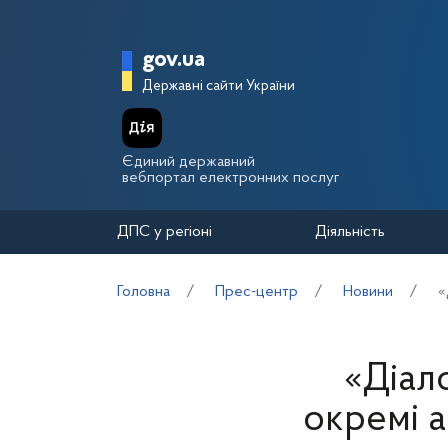
Перейти до основного вмісту
Головна сторінка Держа
gov.ua
Державні сайти України
Єдиний державний
вебпортал електронних послуг
ДПС у регіоні
Діяльність
Головна
Прес-центр
Новини
«
«Діал
окремі 