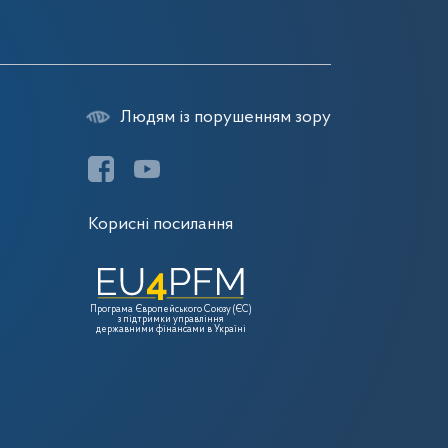
Людям із порушенням зору
Корисні посилання
Програма Європейського Союзу (ЄС)
з підтримки управління
державними фінансами в Україні