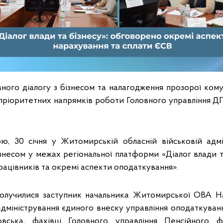
ого діалогу з бізнесом та налагодження прозорої комун
 пріоритетних напрямків роботи Головного управління 
, 30 січня у Житомирській обласній військовій адмін
ізнесом у межах регіональної платформи «Діалог влади т
рацівників та окремі аспекти оподаткування».
олучилися заступник начальника Житомирської ОВА На
адміністрування єдиного внеску управління оподаткуван
вська, фахівці Головного управління Пенсійного