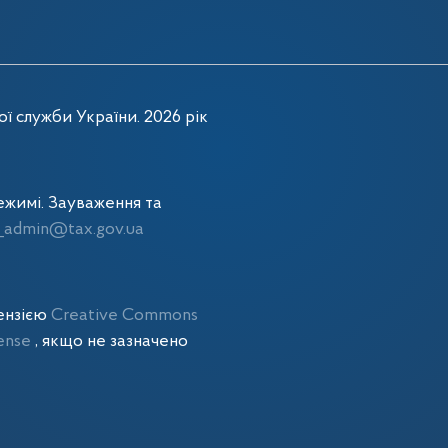
ї служби України. 2026 рік
жимі. Зауваження та
admin@tax.gov.ua
цензією
Creative Commons
cense
, якщо не зазначено