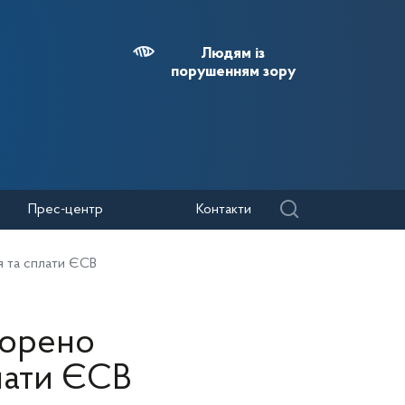
Людям із
порушенням зору
Прес-центр
Контакти
я та сплати ЄСВ
ворено
лати ЄСВ