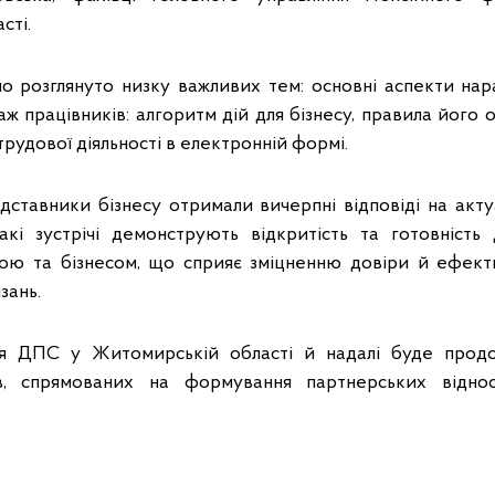
сті.
ло розглянуто низку важливих тем: основні аспекти нар
ж працівників: алгоритм дій для бізнесу, правила його 
трудової діяльності в електронній формі.
едставники бізнесу отримали вичерпні відповіді на акту
Такі зустрічі демонструють відкритість та готовність
адою та бізнесом, що сприяє зміцненню довіри й ефек
зань.
ня ДПС у Житомирській області й надалі буде прод
ів, спрямованих на формування партнерських відно