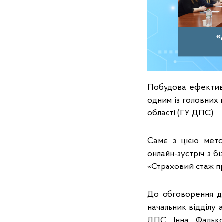
Побудова ефективн
одним із головних
області (ГУ ДПС).
Саме з цією метою
онлайн-зустріч з б
«Страховий стаж п
До обговорення д
начальник відділу 
ДПС Інна Фалько