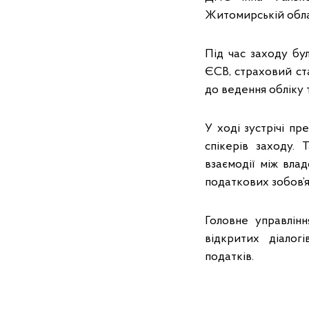
Житомирській обла
Під час заходу бу
ЄСВ, страховий ста
до ведення обліку 
У ході зустрічі пр
спікерів заходу. 
взаємодії між вл
податкових зобов’я
Головне управлін
відкритих діалог
податків.