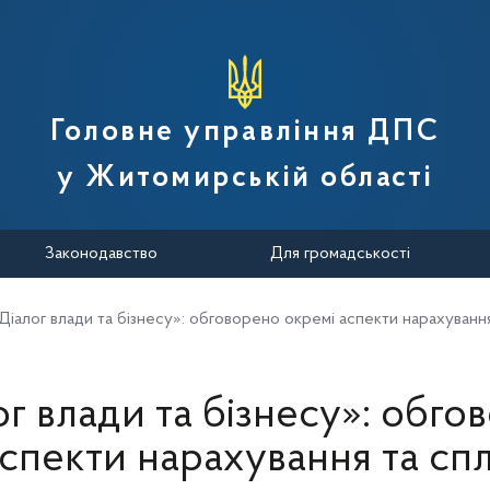
вної податкової служби України
Головне управління ДПС
у Житомирській області
Законодавство
Для громадськості
Діалог влади та бізнесу»: обговорено окремі аспекти нарахуванн
ог влади та бізнесу»: обго
аспекти нарахування та сп