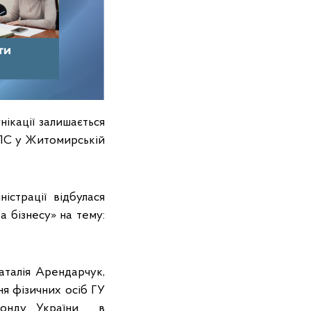
ікації залишається
ДПС у Житомирській
істрації відбулася
а бізнесу» на тему:
талія Арендарчук,
ня фізичних осіб ГУ
 фонду України в