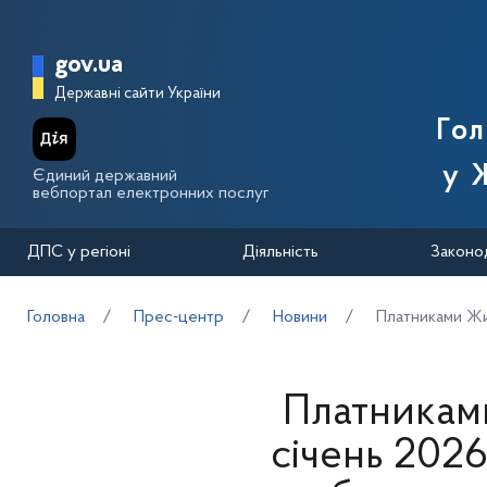
Перейти до основного вмісту
Головна сторінка Державної п
gov.ua
Державні сайти України
Го
у 
Єдиний державний
вебпортал електронних послуг
ДПС у регіоні
Діяльність
Законо
Головна
Прес-центр
Новини
Платниками Жи
Платниками
січень 202