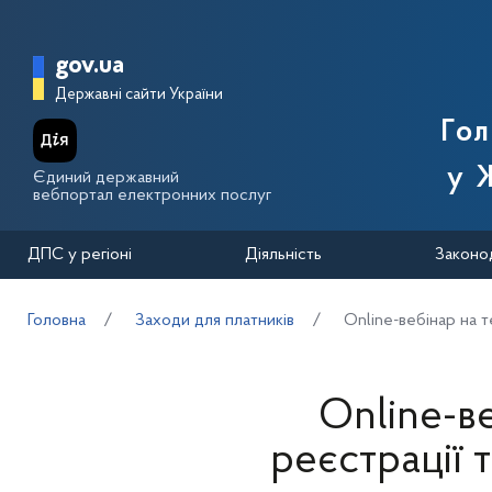
Перейти до основного вмісту
Головна сторінка Державної п
gov.ua
Державні сайти України
Го
у 
Єдиний державний
вебпортал електронних послуг
ДПС у регіоні
Діяльність
Законо
Головна
Заходи для платників
Online-вебінар на 
Online-в
реєстрації 