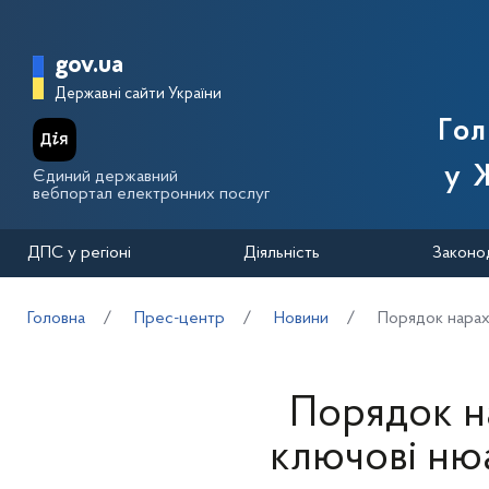
Перейти до основного вмісту
Головна сторінка Державної п
gov.ua
Державні сайти України
Го
у 
Єдиний державний
вебпортал електронних послуг
ДПС у регіоні
Діяльність
Законо
Головна
Прес-центр
Новини
Порядок нараху
Порядок на
ключові нюа