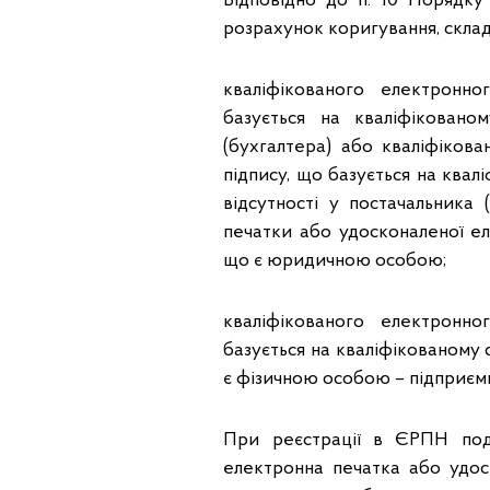
Відповідно до п. 10 Поряд
розрахунок коригування, склад
кваліфікованого електронн
базується на кваліфіковано
(бухгалтера) або кваліфіков
підпису, що базується на квал
відсутності у постачальника 
печатки або удосконаленої еле
що є юридичною особою;
кваліфікованого електронн
базується на кваліфікованому 
є фізичною особою – підприєм
При реєстрації в ЄРПН пода
електронна печатка або удос