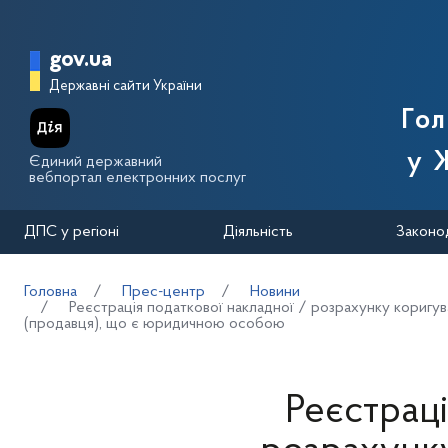
Перейти до основного вмісту
Головна сторінка Державної п
gov.ua
Державні сайти України
Го
у 
Єдиний державний
вебпортал електронних послуг
ДПС у регіоні
Діяльність
Законо
Головна
Прес-центр
Новини
Реєстрація податкової накладної / розрахунку коригу
(продавця), що є юридичною особою
Реєстраці