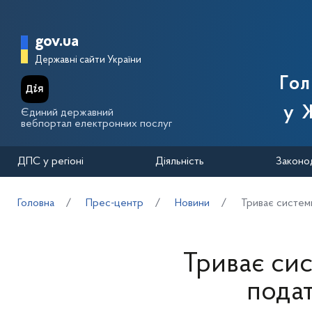
Перейти до основного вмісту
Головна сторінка Державної п
gov.ua
Державні сайти України
Го
у 
Єдиний державний
вебпортал електронних послуг
ДПС у регіоні
Діяльність
Законо
Головна
Прес-центр
Новини
Триває систем
Триває си
подат