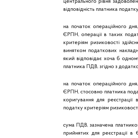
центрального рівня задоволен
відповідність платника податк
на початок операційного дня
ЄРПН, операції в таких пода
критеріям ризиковості здійс
винятком податкових накладн
який відповідає хоча б одном
платника ПДВ, згідно з додатк
на початок операційного дня
ЄРПН, стосовно платника пода
коригування для реєстрації 
податку критеріям ризиковості
сума ПДВ, зазначена платнико
прийнятих для реєстрації в