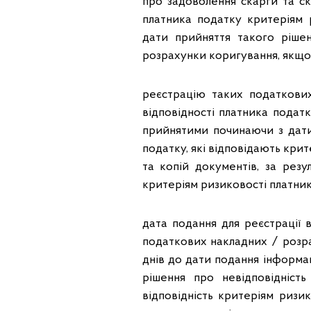
про задоволення скарги та ска
платника податку критеріям 
дати прийняття такого рішен
розрахунки коригування, якщо
реєстрацію таких податкових
відповідності платника подат
прийнятими починаючи з дати
податку, які відповідають кри
та копій документів, за резу
критеріям ризиковості платник
дата подання для реєстрації
податкових накладних / розр
днів до дати подання інформац
рішення про невідповідніст
відповідність критеріям ризи