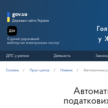
Перейти до основного вмісту
Головна сторінка Державної п
gov.ua
Державні сайти України
Го
у 
Єдиний державний
вебпортал електронних послуг
ДПС у регіоні
Діяльність
Законо
Головна
Прес-центр
Новини
Автоматична р
Автомат
податкови