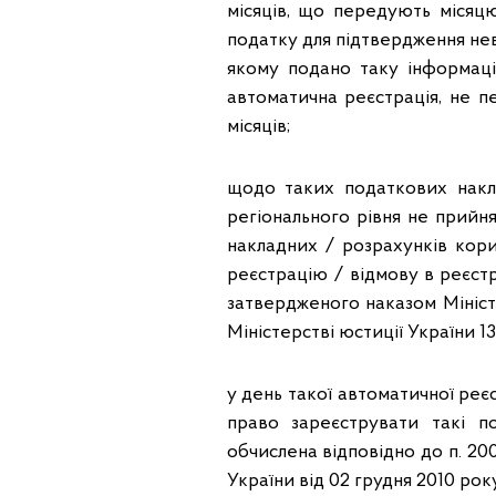
місяців, що передують місяц
податку для підтвердження неві
якому подано таку інформацію
автоматична реєстрація, не п
місяців;
щодо таких податкових накл
регіонального рівня не прийн
накладних / розрахунків кор
реєстрацію / відмову в реєст
затвердженого наказом Міністе
Міністерстві юстиції України 13
у день такої автоматичної реє
право зареєструвати такі п
обчислена відповідно до п. 200
України від 02 грудня 2010 рок