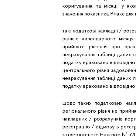
коригування, та місяці, у я
значення показника Рмакс для к
такі податкові накладні / роз
раніше календарного місяця
прийняте рішення про врах
неврахування таблиці даних п
податку враховано відповідно 
центрального рівня задоволен
неврахування таблиці даних п
податку враховано відповідно 
щодо таких податкових накл
регіонального рівня не прийн
накладних / розрахунків кор
реєстрацію / відмову в реєст
затвердженого Наказом № 520