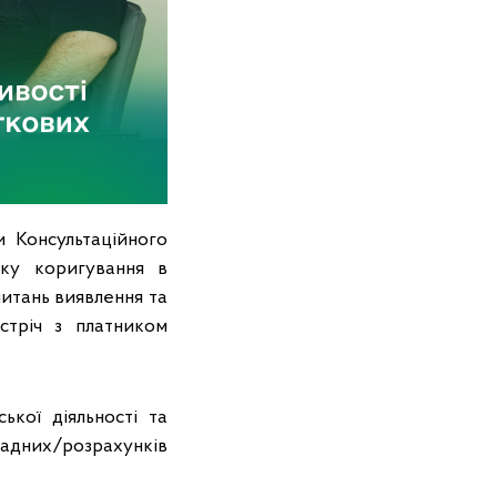
 Консультаційного
нку коригування в
питань виявлення та
стріч з платником
ької діяльності та
ладних/розрахунків