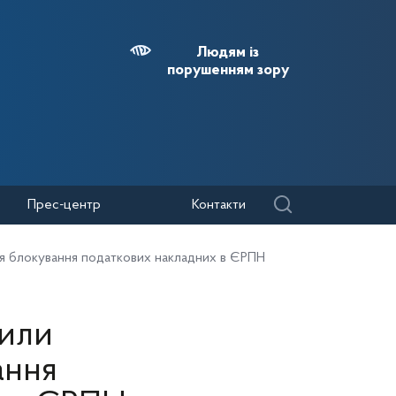
Людям із
порушенням зору
Прес-центр
Контакти
ння блокування податкових накладних в ЄРПН
рили
ання