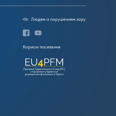
Людям із порушенням зору
Корисні посилання
Програма Європейського Союзу (ЄС)
з підтримки управління
державними фінансами в Україні