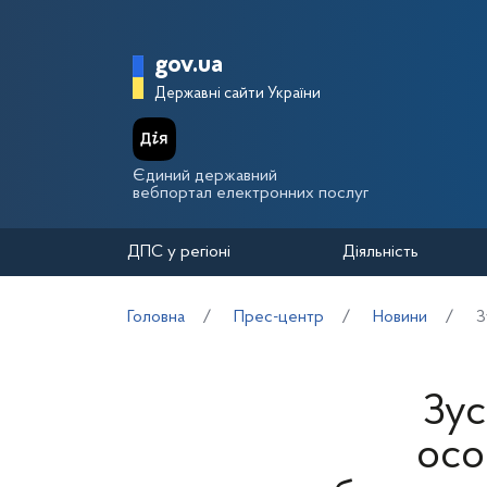
Перейти до основного вмісту
Головна сторінка Держа
gov.ua
Державні сайти України
Єдиний державний
вебпортал електронних послуг
ДПС у регіоні
Діяльність
Головна
Прес-центр
Новини
З
Зус
осо