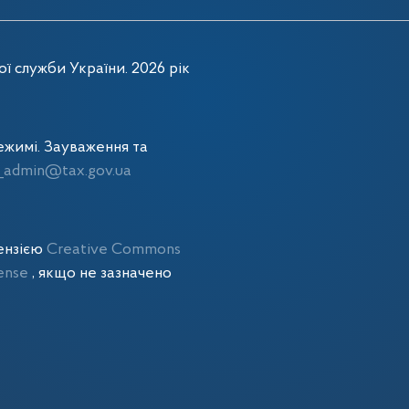
ї служби України. 2026 рік
жимі. Зауваження та
admin@tax.gov.ua
цензією
Creative Commons
cense
, якщо не зазначено