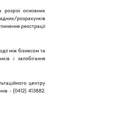
в розрізі основних
адних/розрахунків
упинення реєстрації
дії між бізнесом та
ків і запобігання
льтаційного центру
в - (0412) 413882,