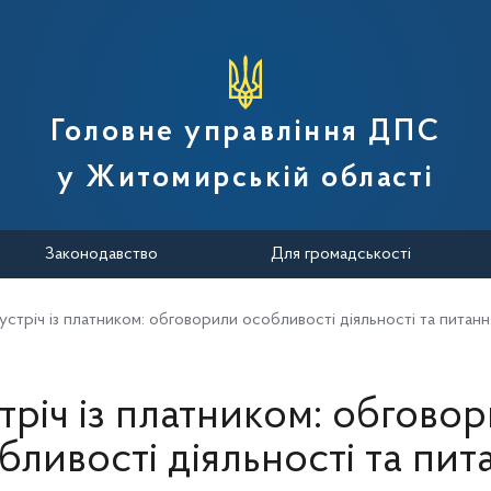
вної податкової служби України
Головне управління ДПС
у Житомирській області
Законодавство
Для громадськості
устріч із платником: обговорили особливості діяльності та пита
тріч із платником: обгово
бливості діяльності та пит