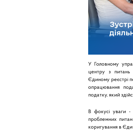
У Головному упра
центру з питань 
Єдиному реєстрі по
опрацювання пода
податку, який здійс
В фокусі уваги - 
проблемних питань
коригування в Єди