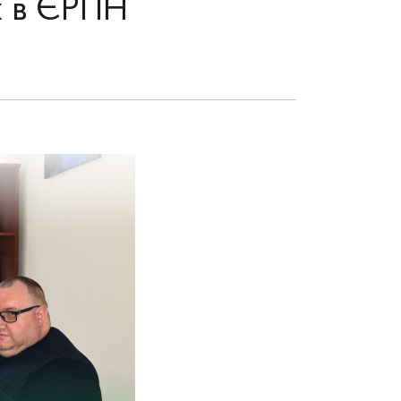
х в ЄРПН