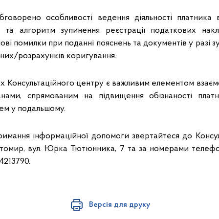
бговорено особливості ведення діяльності платника 
ви та алгоритм зупинення реєстрації податкових накл
ові помилки при поданні пояснень та документів у разі з
них/розрахунків коригування.
жах Консультаційного центру є важливим елементом взаємо
нами, спрямованим на підвищення обізнаності платни
ем у подальшому.
римання інформаційної допомоги звертайтеся до Консу
томир, вул. Юрка Тютюнника, 7 та за номерами телефоні
 4213790.
Версія для друку