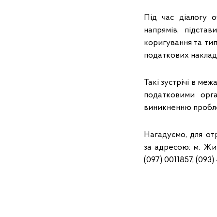
Під час діалогу о
напрямів, підста
коригування та тип
податкових наклад
Такі зустрічі в ме
податковими орга
виникненню пробл
Нагадуємо, для от
за адресою: м. Жи
(097) 0011857, (093)