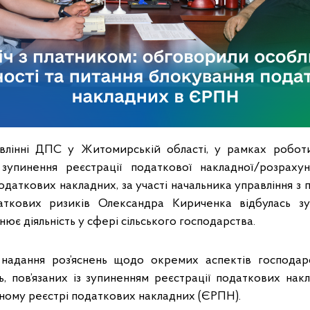
влінні ДПС у Житомирській області, у рамках роботи
зупинення реєстрації податкової накладної/розраху
даткових накладних, за участі начальника управління з 
ткових ризиків Олександра Кириченка відбулась зу
нює діяльність у сфері сільського господарства.
надання роз’яснень щодо окремих аспектів господарс
, пов’язаних із зупиненням реєстрації податкових нак
ному реєстрі податкових накладних (ЄРПН).