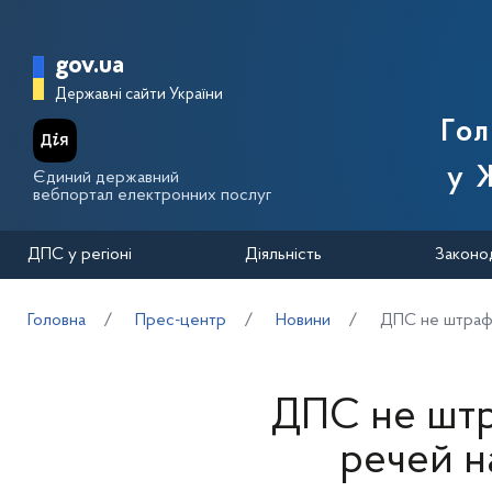
Перейти до основного вмісту
Головна сторінка Державної п
gov.ua
Державні сайти України
Го
у 
Єдиний державний
вебпортал електронних послуг
ДПС у регіоні
Діяльність
Законо
Головна
Прес-центр
Новини
ДПС не штрафу
ДПС не штр
речей н