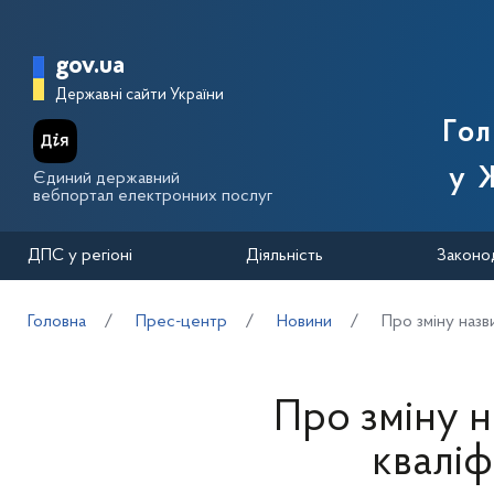
Перейти до основного вмісту
Головна сторінка Державної п
gov.ua
Державні сайти України
Го
у 
Єдиний державний
вебпортал електронних послуг
ДПС у регіоні
Діяльність
Законо
Головна
Прес-центр
Новини
Про зміну назв
Про зміну 
кваліф