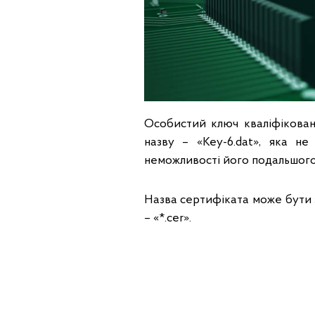
Особистий ключ кваліфікован
назву – «Key-6.dat», яка не
неможливості його подальшого
Назва сертифіката може бути 
– «*.cer».