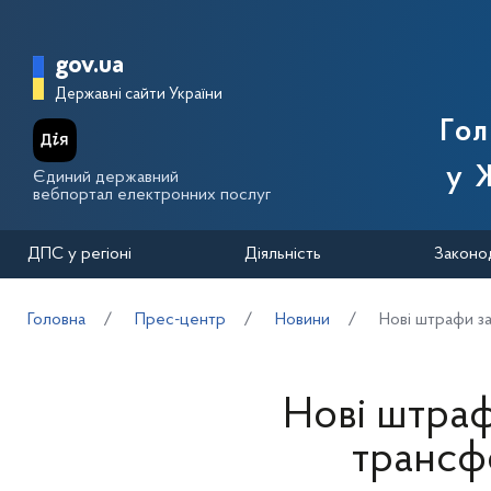
Перейти до основного вмісту
Головна сторінка Державної п
gov.ua
Державні сайти України
Го
у 
Єдиний державний
вебпортал електронних послуг
ДПС у регіоні
Діяльність
Законо
Головна
Прес-центр
Новини
Нові штрафи з
Нові штраф
трансф