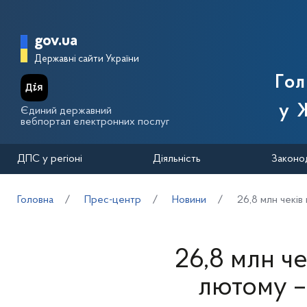
Перейти до основного вмісту
Головна сторінка Державної п
gov.ua
Державні сайти України
Го
у 
Єдиний державний
вебпортал електронних послуг
ДПС у регіоні
Діяльність
Законо
Головна
Прес-центр
Новини
26,8 млн чеків
26,8 млн че
лютому – 