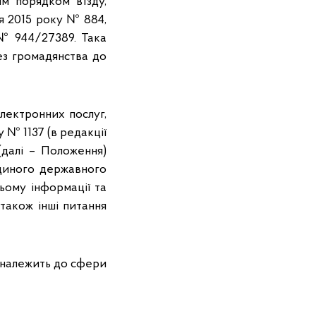
м порядком в’їзду,
я 2015 року № 884,
 № 944/27389. Така
ез громадянства до
лектронних послуг,
 № 1137 (в редакції
(далі – Положення)
Єдиного державного
ньому інформації та
 також інші питання
 належить до сфери