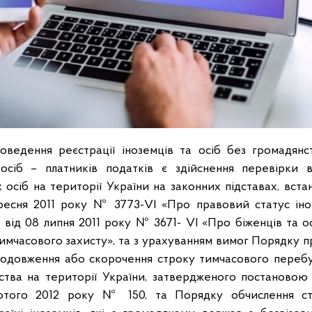
оведення реєстрації іноземців та осіб без громадян
 осіб – платників податків є здійснення перевірки 
 осіб на території України на законних підставах, вст
ресня 2011 року № 3773-VI «Про правовий статус іно
 від 08 липня 2011 року № 3671- VI «Про біженців та ос
имчасового захисту», та з урахуванням вимог Порядку 
одовження або скорочення строку тимчасового перебу
ства на території України, затвердженого постановою 
лютого 2012 року № 150, та Порядку обчислення ст