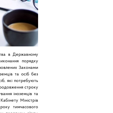
ства в Державному
виконання порядку
ановлених Законами
земців та осіб без
іб, які потребують
продовження строку
вання іноземців та
Кабінету Міністрів
року тимчасового