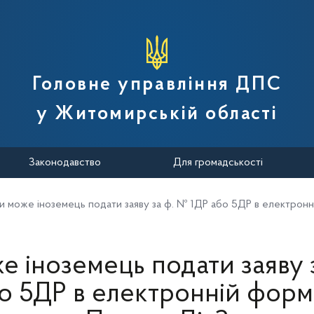
вної податкової служби України
Головне управління ДПС
у Житомирській області
Законодавство
Для громадськості
и може іноземець подати заяву за ф. № 1ДР або 5ДР в електронн
е іноземець подати заяву 
о 5ДР в електронній форм