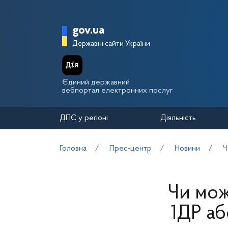
Перейти до основного вмісту
Головна сторінка Держа
gov.ua
Державні сайти України
Єдиний державний
вебпортал електронних послуг
ДПС у регіоні
Діяльність
Головна
Прес-центр
Новини
Ч
Чи мож
1ДР аб