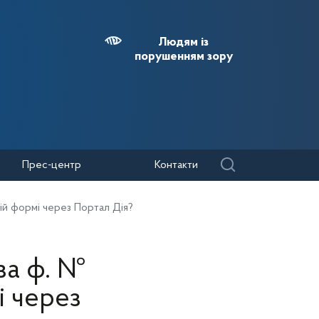
Людям із
порушенням зору
Прес-центр
Контакти
ій формі через Портал Дія?
за ф. №
і через