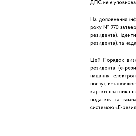
ДПС не є уповнова
На доповнення інф
року № 970 затвер
резидента), ідент
резидента), та над
Цей Порядок визн
резидента (е-рези
надання електрон
послуг, встановлю
картки платника по
податків та визн
системою «Е-резид