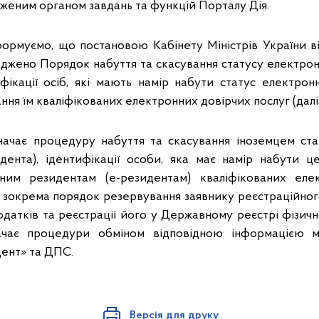
женим органом завдань та функцій Порталу Дія.
ормуємо, що постановою Кабінету Міністрів України в
джено Порядок набуття та скасування статусу електрон
ифікації осіб, які мають намір набути статус електрон
ання їм кваліфікованих електронних довірчих послуг (далі
ачає процедуру набуття та скасування іноземцем ста
дента), ідентифікації особи, яка має намір набути ц
ним резидентам (е-резидентам) кваліфікованих еле
є зокрема порядок резервування заявнику реєстраційног
датків та реєстрації його у Державному реєстрі фізичн
ачає процедури обміном відповідною інформацією 
ент» та ДПС.
Версія для друку