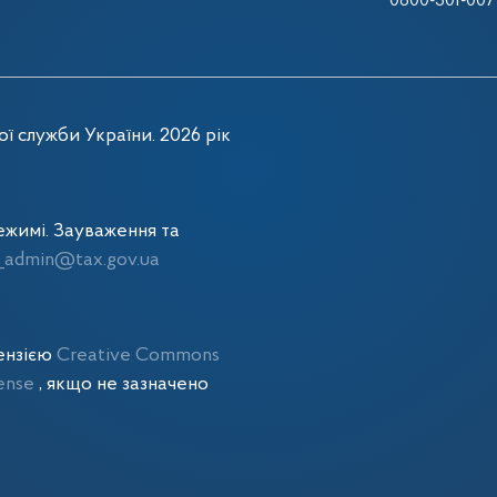
0800-501-007
ї служби України. 2026 рік
жимі. Зауваження та
admin@tax.gov.ua
цензією
Creative Commons
cense
, якщо не зазначено