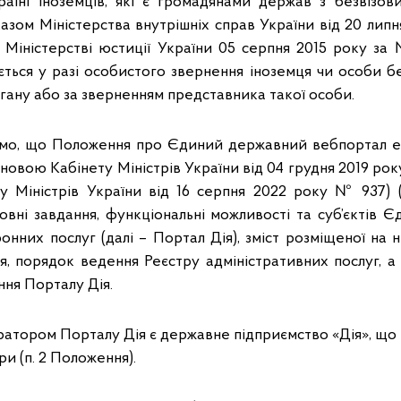
аїні іноземців, які є громадянами держав з безвізови
азом Міністерства внутрішніх справ України від 20 липн
 Міністерстві юстиції України 05 серпня 2015 року за
ється у разі особистого звернення іноземця чи особи б
ану або за зверненням представника такої особи.
ємо, що Положення про Єдиний державний вебпортал е
овою Кабінету Міністрів України від 04 грудня 2019 року
у Міністрів України від 16 серпня 2022 року № 937) 
новні завдання, функціональні можливості та суб’єктів 
нних послуг (далі – Портал Дія), зміст розміщеної на 
я, порядок ведення Реєстру адміністративних послуг, а
ня Порталу Дія.
тратором Порталу Дія є державне підприємство «Дія», що
и (п. 2 Положення).