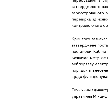
перебування в Укр
затвердженого нак
зареєстрованого в
перевірка здійсню
контролюючого орг
Крім того зазнача
затверджене постан
постанови Кабінет
визначає мету, ос
вебпорталу електро
порядок її внесенн
щодо функціонуван
Технічним адмініс
управління Мінцифр