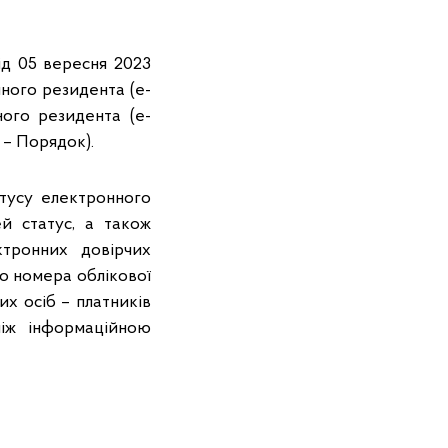
ід 05 вересня 2023
ного резидента (е-
ного резидента (е-
 – Порядок).
тусу електронного
ей статус, а також
ктронних довірчих
о номера облікової
их осіб – платників
між інформаційною