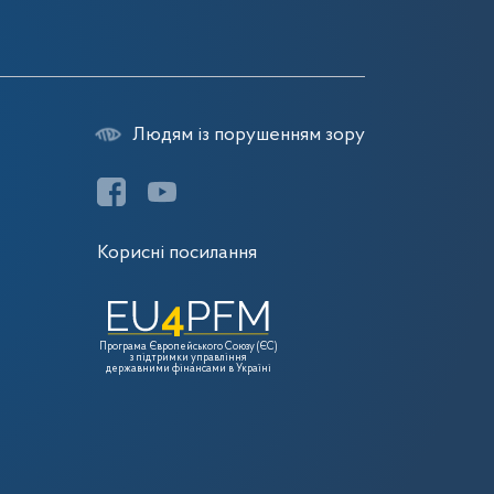
Людям із порушенням зору
Корисні посилання
Програма Європейського Союзу (ЄС)
з підтримки управління
державними фінансами в Україні