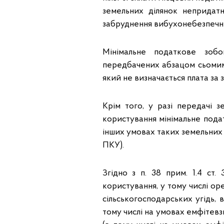
земельних ділянок непридат
забруднення вибухонебезпечн
Мінімальне податкове зобов
передбачених абзацом сьомим п.
який не визначається плата за
Крім того, у разі передачі 
користування мінімальне подат
інших умовах таких земельних д
ПКУ).
Згідно з п. 38 прим. 1.4 ст
користування, у тому числі ор
сільськогосподарських угідь, 
тому числі на умовах емфітевз