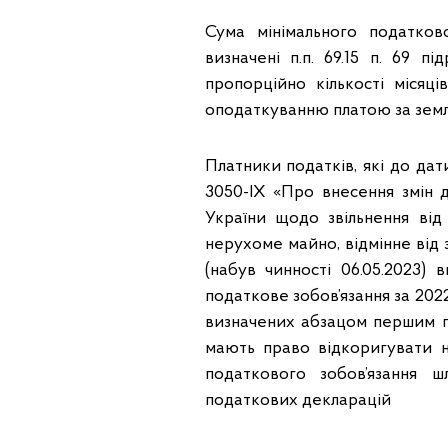
Сума мінімального податково
визначені п.п. 69.15 п. 69 п
пропорційно кількості місяців
оподаткуванню платою за земл
Платники податків, які до дат
3050-IX «Про внесення змін 
України щодо звільнення від
нерухоме майно, відмінне від
(набув чинності 06.05.2023) 
податкове зобов’язання за 2022
визначених абзацом першим п.п
мають право відкоригувати н
податкового зобов’язання 
податкових декларацій