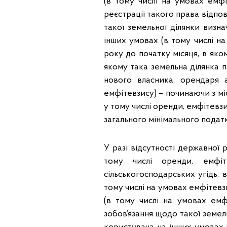
(в тому числі на умовах емф
реєстрації такого права відпо
такої земельної ділянки визн
інших умовах (в тому числі на
року до початку місяця, в яко
якому така земельна ділянка п
нового власника, орендаря 
емфітевзису) – починаючи з мі
у тому числі оренди, емфітевзи
загального мінімального податк
У разі відсутності державної 
тому числі оренди, емфіт
сільськогосподарських угідь, 
тому числі на умовах емфітевз
(в тому числі на умовах емф
зобов’язання щодо такої земел