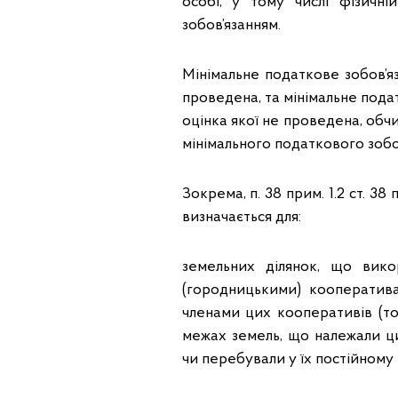
особі, у тому числі фізичн
зобов’язанням.
Мінімальне податкове зобов’я
проведена, та мінімальне пода
оцінка якої не проведена, обч
мінімального податкового зобо
Зокрема, п. 38 прим. 1.2 ст. 3
визначається для:
земельних ділянок, що вико
(городницькими) кооператива
членами цих кооперативів (тов
межах земель, що належали ци
чи перебували у їх постійному 