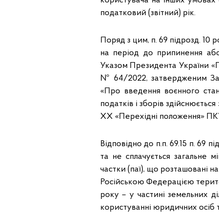
користувача на інших умовах (
податковий (звітний) рік.
Поряд з цим, п. 69 підрозд. 1
на період до припинення або
Указом Президента України «П
№ 64/2022, затвердженим За
«Про введення воєнного стан
податків і зборів здійснюється
XX «Перехідні положення» ПК
Відповідно до п.п. 69.15 п. 69
та не сплачується загальне мі
частки (паї), що розташовані 
Російською Федерацією територ
року – у частині земельних ді
користуванні юридичних осіб т