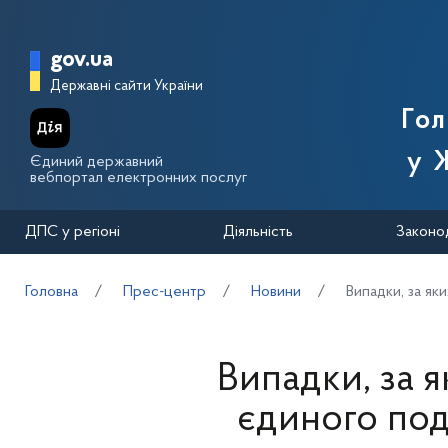
Перейти до основного вмісту
Головна сторінка Державної п
gov.ua
Державні сайти України
Го
у 
Єдиний державний
вебпортал електронних послуг
ДПС у регіоні
Діяльність
Законо
Головна
Прес-центр
Новини
Випадки, за як
Випадки, за 
єдиного под