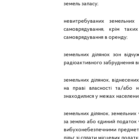
земель запасу;
невитребуваних земельних 
самоврядування, крім таки
самоврядування в оренду;
земельних ділянок зон відчу
радіоактивного забруднення в
земельних ділянок, віднесених
на праві власності та/або 
знаходилися у межах населених
земельних ділянок, земельних ч
за землю або єдиний податок 
вибухонебезпечними предмета
пільг зі сплати місцевих податк