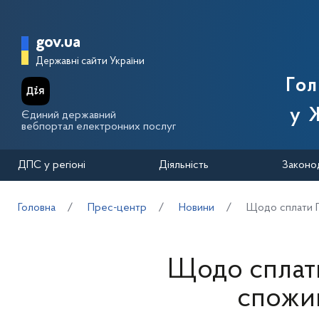
Перейти до основного вмісту
Головна сторінка Державної п
gov.ua
Державні сайти України
Го
у 
Єдиний державний
вебпортал електронних послуг
ДПС у регіоні
Діяльність
Законо
Головна
Прес-центр
Новини
Щодо сплати П
Щодо сплат
спожив