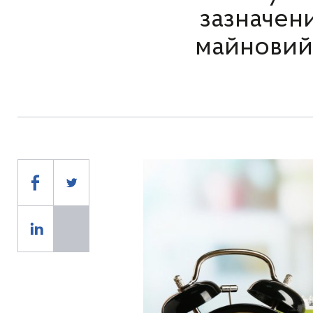
зазначени
майновий 