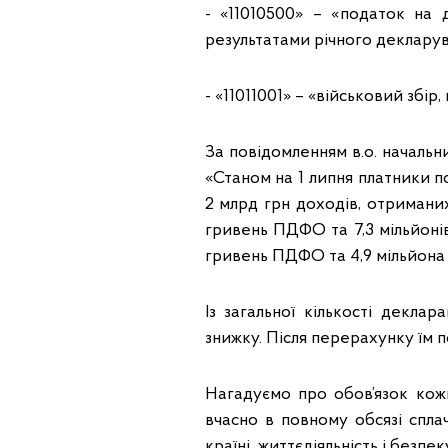
- «11010500» – «податок на 
результатами річного деклару
- «11011001» – «військовий збі
За повідомленням в.о. началь
«Станом на 1 липня платники п
2 млрд грн доходів, отриманих
гривень ПДФО та 7,3 мільйоні
гривень ПДФО та 4,9 мільйона 
Із загальної кількості декла
знижку. Після перерахунку їм п
Нагадуємо про обов’язок кож
вчасно в повному обсязі спла
країні життєдіяльність і безпек