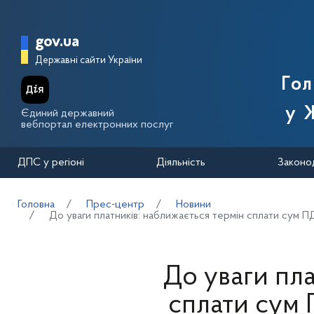
Перейти до основного вмісту
Головна сторінка Державної п
gov.ua
Державні сайти України
Го
у 
Єдиний державний
вебпортал електронних послуг
ДПС у регіоні
Діяльність
Законо
Головна
Прес-центр
Новини
До уваги платників: наближається термін сплати сум ПД
До уваги пла
сплати сум 