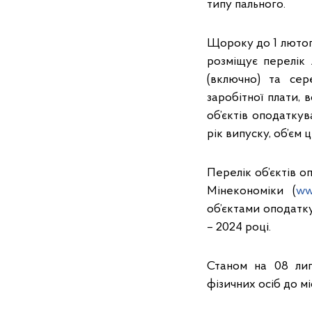
типу пального.
Щороку до 1 лютог
розміщує перелік 
(включно) та сер
заробітної плати, 
об’єктів оподаткув
рік випуску, об’єм 
Перелік об’єктів о
Мінекономіки (
ww
об’єктами оподатк
– 2024 році.
Станом на 08 ли
фізичних осіб до м