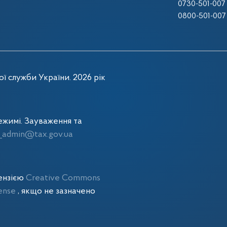
0730-501-007
0800-501-007
ї служби України. 2026 рік
жимі. Зауваження та
admin@tax.gov.ua
цензією
Creative Commons
cense
, якщо не зазначено