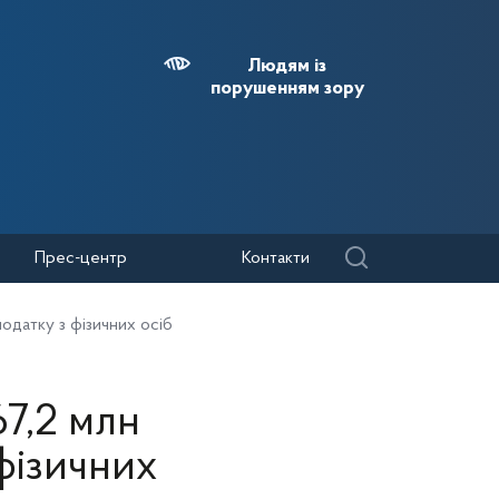
Людям із
порушенням зору
Прес-центр
Контакти
одатку з фізичних осіб
7,2 млн
фізичних