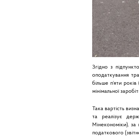
Згідно з підпункт
оподаткування тра
більше п’яти років
мінімальної заробіт
Така вартість виз
та реалізує держ
Мінекономіки), за
податкового (звітн