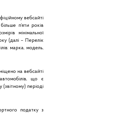
фіційному вебсайті
більше п’яти років
мірів мінімальної
оку (далі – Перелік
лів: марка, модель,
зміщено на вебсайті
автомобілів, що є
(звітному) періоді
ртного податку з