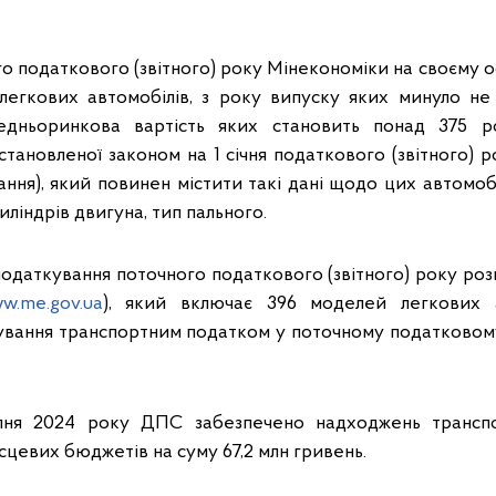
о податкового (звітного) року Мінекономіки на своєму о
легкових автомобілів, з року випуску яких минуло не 
едньоринкова вартість яких становить понад 375 роз
встановленої законом на 1 січня податкового (звітного) р
ання), який повинен містити такі дані щодо цих автомобі
циліндрів двигуна, тип пального.
податкування поточного податкового (звітного) року ро
w.me.gov.ua
), який включає 396 моделей легкових 
ування транспортним податком у поточному податковому 
пня 2024 року ДПС забезпечено надходжень транспо
ісцевих бюджетів на суму 67,2 млн гривень.