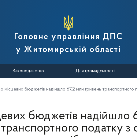
вної податкової служби України
Головне управління ДПС
у Житомирській області
Законодавство
Для громадськості
о місцевих бюджетів надійшло 67,2 млн гривень транспортного п
цевих бюджетів надійшло 6
 транспортного податку з 