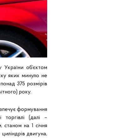
у України об’єктом
ску яких минуло не
 понад 375 розмірів
ітного) року.
езпечує формування
 торгівлі (далі –
 станом на 1 січня
 циліндрів двигуна,