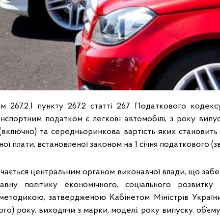
ом 267.2.1 пункту 267.2 статті 267 Податкового кодекс
нспортним податком є легкові автомобілі, з року випу
 (включно) та середньоринкова вартість яких становить
ної плати, встановленої законом на 1 січня податкового (зв
начається центральним органом виконавчої влади, що заб
авну політику економічного, соціального розвитку і
 методикою, затвердженою Кабінетом Міністрів України,
ого) року, виходячи з марки, моделі, року випуску, об’єму