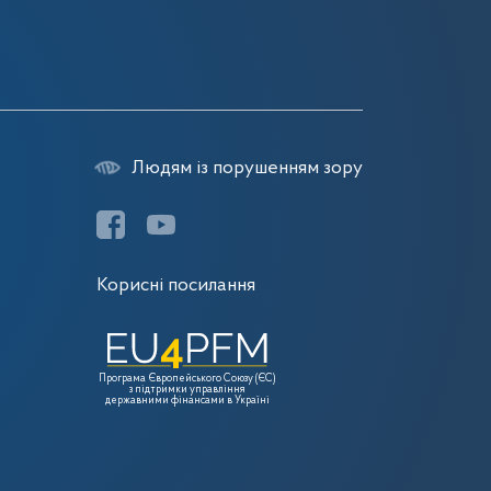
Людям із порушенням зору
Корисні посилання
Програма Європейського Союзу (ЄС)
з підтримки управління
державними фінансами в Україні