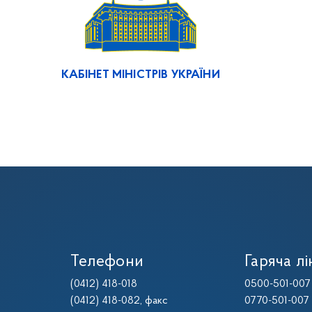
КАБІНЕТ МІНІСТРІВ УКРАЇНИ
Телефони
Гаряча лі
(0412) 418-018
0500-501-007
(0412) 418-082
, факс
0770-501-007