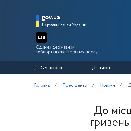
Перейти до основного вмісту
Головна сторінка Держа
gov.ua
Державні сайти України
Єдиний державний
вебпортал електронних послуг
ДПС у регіоні
Діяльність
Головна
Прес-центр
Новини
Д
До міс
гривень