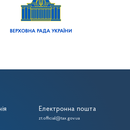
ВЕРХОВНА РАДА УКРАЇНИ
нія
Електронна пошта
zt.official@tax.gov.ua