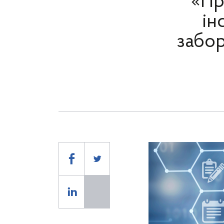
«Пр
ін
забор