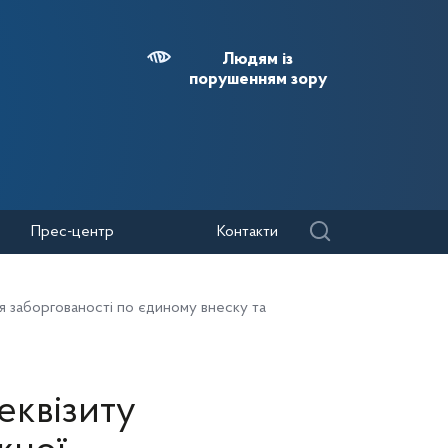
Людям із
порушенням зору
Прес-центр
Контакти
я заборгованості по єдиному внеску та
еквізиту