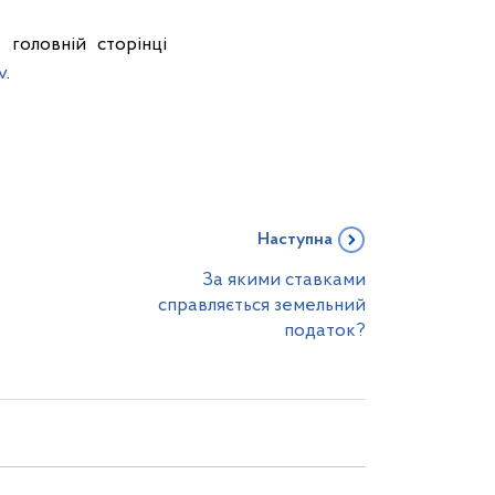
 головній сторінці
v
.
Наступна
За якими ставками
справляється земельний
податок?