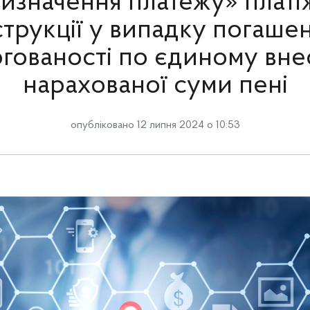
изначення платежу» платі
струкції у випадку погаше
гованості по єдиному вне
нарахованої суми пені
опубліковано 12 липня 2024 о 10:53