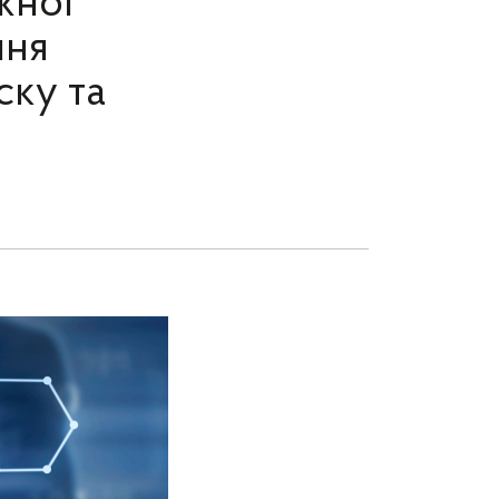
жної
ння
ску та