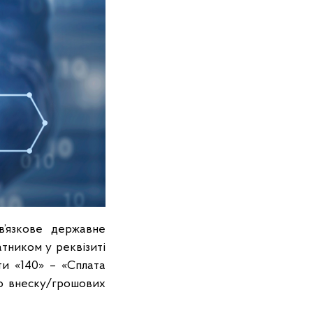
в’язкове державне
атником у реквізиті
ти «140» – «Сплата
го внеску/грошових