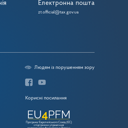
нія
Електронна пошта
zt.official@tax.gov.ua
Людям із порушенням зору
Корисні посилання
Програма Європейського Союзу (ЄС)
з підтримки управління