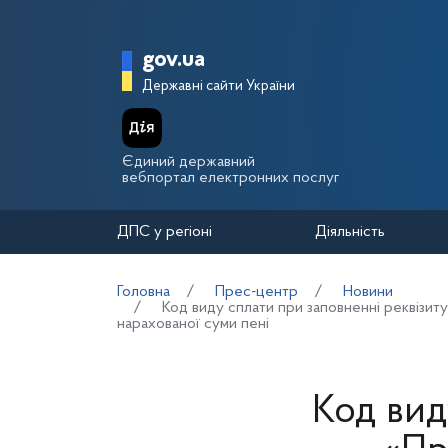
Перейти до основного вмісту
Головна сторінка Держа
gov.ua
Державні сайти України
Єдиний державний
вебпортал електронних послуг
ДПС у регіоні
Діяльність
Головна
Прес-центр
Новини
Код виду сплати при заповненні реквізит
нарахованої суми пені
Код вид