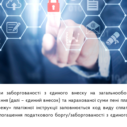
и заборгованості з єдиного внеску на загальнообо
ння (далі – єдиний внесок) та нарахованої суми пені пл
ежу» платіжної інструкції заповнюється код виду спла
погашення податкового боргу/заборгованості з єдино