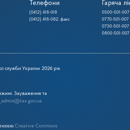
Телефони
Гаряча лі
(0412) 418-018
0500-501-007
(0412) 418-082
, факс
0770-501-007
0730-501-007
0800-501-007
ї служби України. 2026 рік
жимі. Зауваження та
admin@tax.gov.ua
цензією
Creative Commons