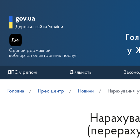
Перейти до основного вмісту
Головна сторінка Державної п
gov.ua
Державні сайти України
Го
у 
Єдиний державний
вебпортал електронних послуг
ДПС у регіоні
Діяльність
Законо
Головна
Прес-центр
Новини
Нарахування, у
Нарахува
(перераху