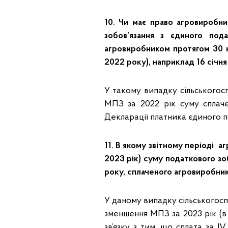
10. Чи має право агровиробн
зобов’язання з єдиного под
агровиробником протягом 30 ка
2022 року), наприклад 16 січн
У такому випадку сільського
МПЗ за 2022 рік суму сплач
Декларації платника єдиного по
11. В якому звітному періоді 
2023 рік) суму податкового зо
року, сплаченого агровиробни
У даному випадку сільськогос
зменшення МПЗ за 2023 рік (в 
зв’язку з тим, що сплата за I