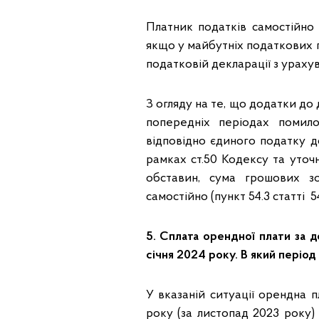
Платник податків самостійно
якщо у майбутніх податкових п
податковій декларації з ураху
З огляду на те, що додатки до 
попередніх періодах помил
відповідно єдиного податку д
рамках ст.50 Кодексу та уточн
обставин, сума грошових з
самостійно (пункт 54.3 статті 5
5. Сплата орендної плати за д
січня 2024 року. В який періо
У вказаній ситуації орендна п
року (за листопад 2023 року) 