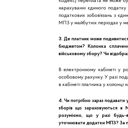
Кодекс) переплата не може бу
нарахуванні єдиного податку 
податкових зобов’язань з єди
МПЗ у майбутніх періодах у м
3. Де платник може подивитися
бюджетом? Колонка сплачен
військовому збору? Чи відобр
В електронному кабінеті у р
особовому рахунку. У разі по
в кабінеті платника у колонці н
4. Чи потрібно зараз подавати
зборів що зараховуються в 
розуміємо, що у разі будь-
уточнювати додатки МПЗ? За пе