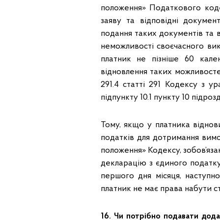
положення» Податкового коде
заяву та відповідні документ
подання таких документів та
неможливості своєчасного ви
платник не пізніше 60 кале
відновлення таких можливостей
291.4 статті 291 Кодексу з у
підпункту 10.1 пункту 10 підро
Тому, якщо у платника віднов
податків для дотримання вимог
положення» Кодексу, зобов’яза
декларацію з єдиного податку
першого дня місяця, наступн
платник не має права набути ст
16. Чи потрібно подавати дод