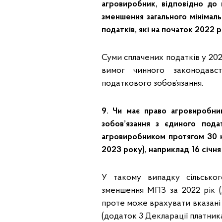
агровиробник, відповідно до 
зменшення загального мінімал
податків, які на початок 2022 р
Суми сплачених податків у 20
вимог чинного законодавст
податкового зобов’язання.
9. Чи має право агровиробн
зобов’язання з єдиного под
агровиробником протягом 30 ка
2023 року), наприклад 16 січн
У такому випадку сільсько
зменшення МПЗ за 2022 рік (
проте може врахувати вказані
(додаток 3 Декларації платника