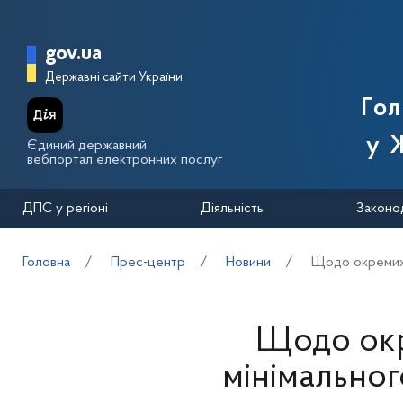
Перейти до основного вмісту
Головна сторінка Державної п
gov.ua
Державні сайти України
Го
у 
Єдиний державний
вебпортал електронних послуг
ДПС у регіоні
Діяльність
Законо
Головна
Прес-центр
Новини
Щодо окремих 
Щодо окр
мінімальног