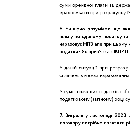
суми орендної плати за держа
враховувати при розрахунку М
6. Чи вірно розуміємо, що я
пільгу по єдиному податку та
нараховує МПЗ але при цьому 
податки? Як прив’язка з ІКП? П
У даній ситуації, при розрах
сплачені, в межах нарахованих 
У сумі сплачених податків і з
податковому (звітному) році су
7. Виграли у листопаді 2023 
договору потрібно сплатити р