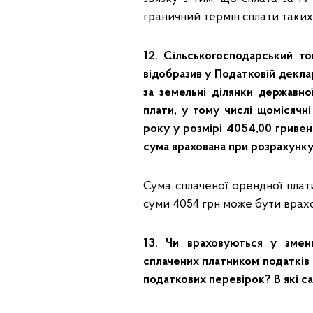
граничний термін сплати таких 
12. Сільськогосподарський т
відобразив у Податковій декла
за земельні ділянки державно
плати, у тому числі щомісячн
року у розмірі 4054,00 гриве
сума врахована при розрахунку 
Сума сплаченої орендної плати
суми 4054 грн може бути врахо
13. Чи враховуються у зменш
сплачених платником податків
податкових перевірок? В які с