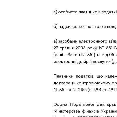
а) особисто платником податк
б) надсилається поштою з пові
в) засобами електронного зв’я
22 травня 2003 року № 851-I
(далі – Закон № 851) та від 0
електронні довірчі послуги» (да
Платники податків, що належ
декларації контролюючому орг
№ 851 та № 2155 (п. 49.4 ст. 49 
Форма Податкової деклараці
Міністерства фінансів України