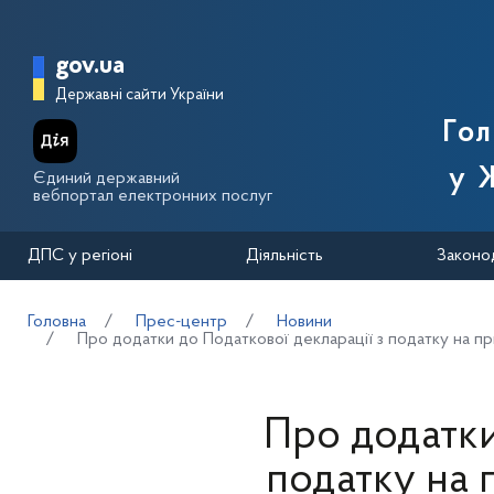
Перейти до основного вмісту
Головна сторінка Державної п
gov.ua
Державні сайти України
Го
у 
Єдиний державний
вебпортал електронних послуг
ДПС у регіоні
Діяльність
Законо
Головна
Прес-центр
Новини
Про додатки до Податкової декларації з податку на при
Про додатки
податку на 