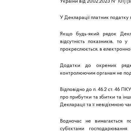
України від 20.02.2023 № 101) (
У Декларації платник податку 
Якщо будь-який рядок Декл
відсутність показників, то 
прокреслюється, в електронном
Додатки до окремих рядків
контролюючим органам не под
Відповідно до п. 46.2 ст. 46 ПК
про прибутки та збитки та інш
Декларації та її невід’ємною ч
Водночас не вимагається по
суб’єктами господарюванн