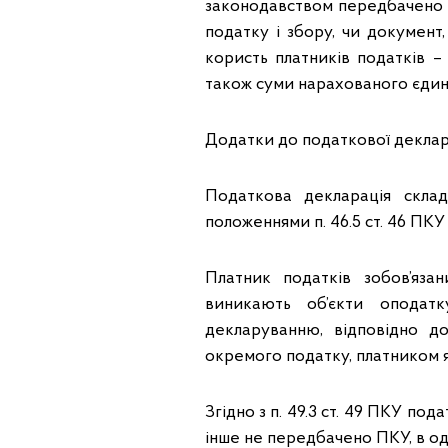
законодавством передбачено з
податку і збору, чи документ
користь платників податків –
також суми нарахованого єдин
Додатки до податкової декларац
Податкова декларація скла
положеннями п. 46.5 ст. 46 ПКУ т
Платник податків зобов’яз
виникають об’єкти оподатк
декларуванню, відповідно 
окремого податку, платником яко
Згідно з п. 49.3 ст. 49 ПКУ по
інше не передбачено ПКУ, в оди