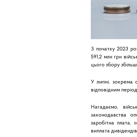
З початку 2023 р
591,2 млн грн вій
цього збору збільши
У липні, зокрема 
відповідним періо
Нагадаємо, війсь
законодавства о
заробітна плата, 
виплата дивідендів