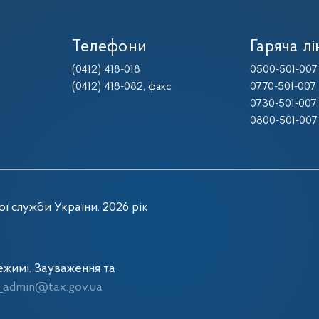
Телефони
Гаряча лі
(0412) 418-018
0500-501-007
(0412) 418-082
, факс
0770-501-007
0730-501-007
0800-501-007
ї служби України. 2026 рік
жимі. Зауваження та
admin@tax.gov.ua