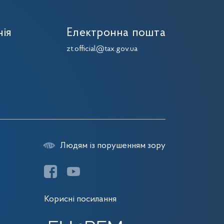
нія
Електронна пошта
zt.official@tax.gov.ua
Людям із порушенням зору
Корисні посилання