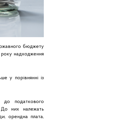
ержавного бюджету
2 року надходження
ше у порівнянні із
но до податкового
 До них належать
ди, орендна плата,