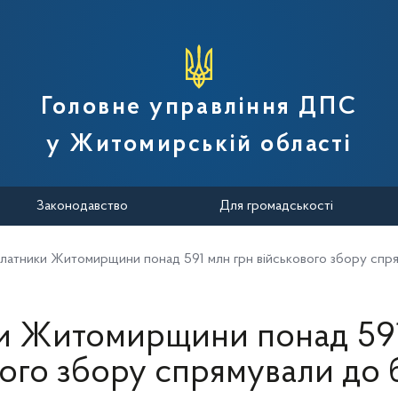
вної податкової служби України
Головне управління ДПС
у Житомирській області
Законодавство
Для громадськості
латники Житомирщини понад 591 млн грн військового збору сп
и Житомирщини понад 591
вого збору спрямували до