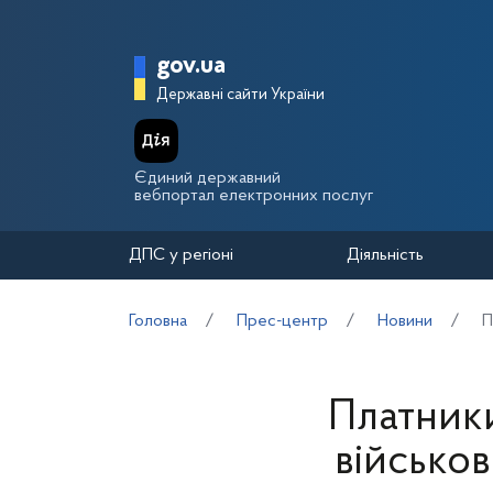
Перейти до основного вмісту
Головна сторінка Держа
gov.ua
Державні сайти України
Єдиний державний
вебпортал електронних послуг
ДПС у регіоні
Діяльність
Головна
Прес-центр
Новини
П
Платник
військо