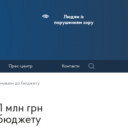
Людям із
порушенням зору
Прес-центр
Контакти
рямували до бюджету
 млн грн
 бюджету