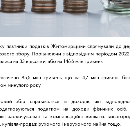
оку платники податків Житомирщини спрямували до д
ськового збору. Порівнюючи з відповідним періодом 202
лися на 33 відсотки, або на 146,6 млн гривень.
сплачено 85,5 млн гривень, що на 4,7 млн гривень біль
дом минулого року.
ковий збір справляється із доходів, які відповід
податковуються податком на доходи фізичних осіб.
інші заохочувальні та компенсаційні виплати, винагоро
, купівля-продаж рухомого і нерухомого майна тощо.