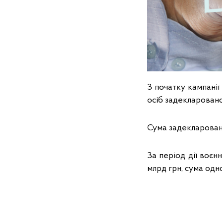
З початку кампанії
осіб задекларовано
Сума задекларовано
За період дії воєн
млрд грн, сума одн