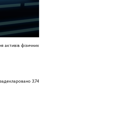
ня активів фізичних
 задекларовано 3,74