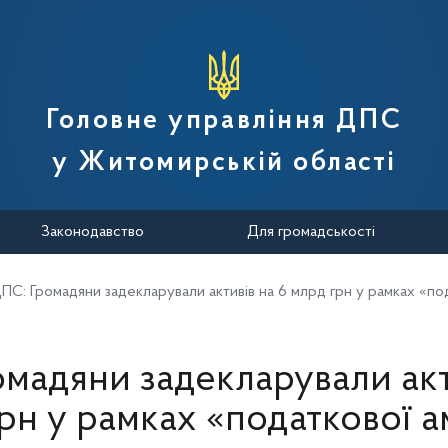
вної податкової служби України
Головне управління ДПС
у Житомирській області
Законодавство
Для громадськості
ПС: Громадяни задекларували активів на 6 млрд грн у рамках «под
мадяни задекларували акт
рн у рамках «податкової ам