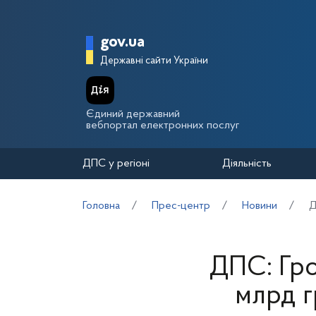
Перейти до основного вмісту
Головна сторінка Держа
gov.ua
Державні сайти України
Єдиний державний
вебпортал електронних послуг
ДПС у регіоні
Діяльність
Головна
Прес-центр
Новини
Д
ДПС: Гро
млрд г