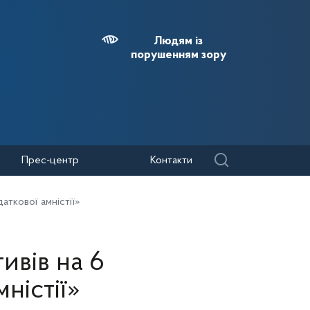
Людям із
порушенням зору
Прес-центр
Контакти
аткової амністії»
ивів на 6
ністії»