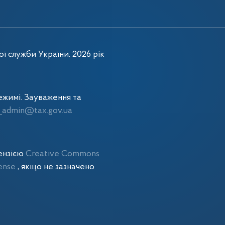
ї служби України. 2026 рік
жимі. Зауваження та
admin@tax.gov.ua
цензією
Creative Commons
cense
, якщо не зазначено