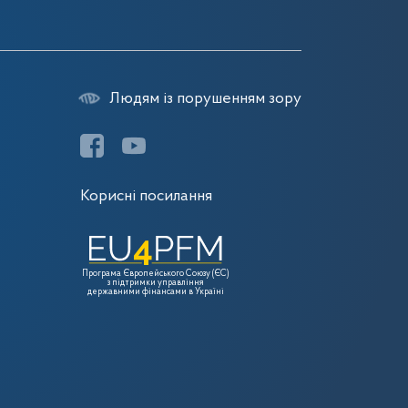
Людям із порушенням зору
Корисні посилання
Програма Європейського Союзу (ЄС)
з підтримки управління
державними фінансами в Україні