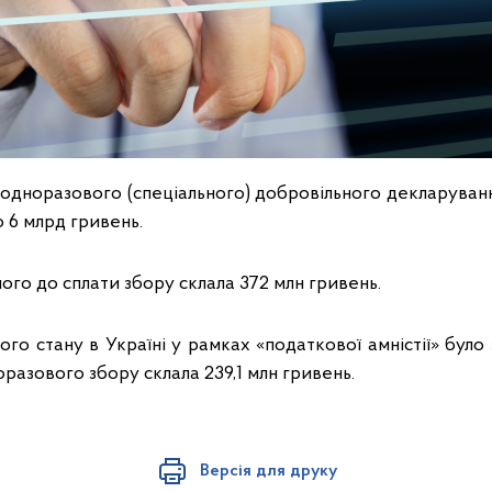
 одноразового (спеціального) добровільного декларуван
 6 млрд гривень.
го до сплати збору склала 372 млн гривень.
ного стану в Україні у рамках «податкової амністії» було
оразового збору склала 239,1 млн гривень.
Версія для друку