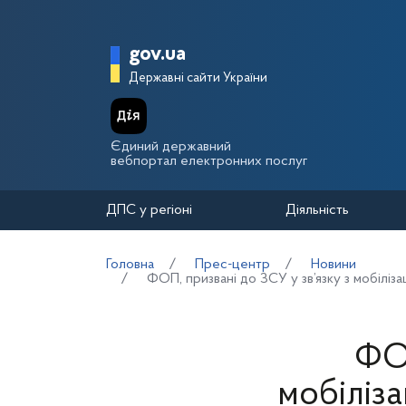
Перейти до основного вмісту
Головна сторінка Держа
gov.ua
Державні сайти України
Єдиний державний
вебпортал електронних послуг
ДПС у регіоні
Діяльність
Головна
Прес-центр
Новини
ФОП, призвані до ЗСУ у зв’язку з мобіліза
ФОП
мобіліза