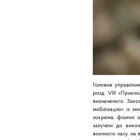
Головне управлінн
розд. VIII «Прикі
визначеного Закон
мобілізацію» із з
зокрема, фізичні 
залучені до вико
воєнного часу, на 