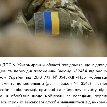
я ДПС у Житомирській області повідомляє, що відповід
нцеві та перехідні положення» Закону №2464 під час о
ом України від 21.10.1993 №3543-ХІІ «Про мобілізац
мінами та доповненнями (далі – Закон № 3543), платни
особи – підприємці, призвані на військову службу під ч
нання обов’язків щодо мобілізації за посадами, пере
весь строк їх військової служби звільняються від виконанн