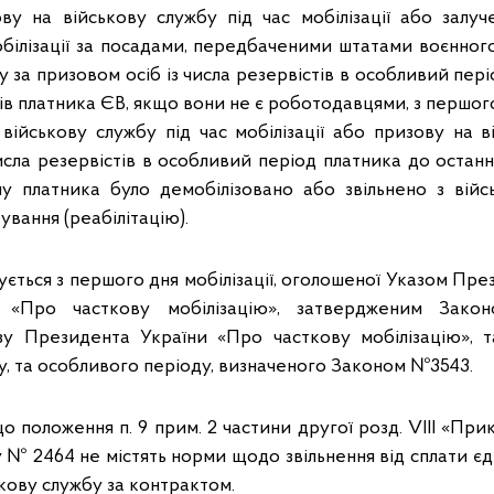
у на військову службу під час мобілізації або залу
обілізації за посадами, передбаченими штатами воєнного
у за призовом осіб із числа резервістів в особливий періо
ів платника ЄВ, якщо вони не є роботодавцями, з першо
 військову службу під час мобілізації або призову на в
числа резервістів в особливий період платника до остан
му платника було демобілізовано або звільнено з війс
ування (реабілітацію).
ється з першого дня мобілізації, оголошеної Указом Пре
 «Про часткову мобілізацію», затвердженим Зако
зу Президента України «Про часткову мобілізацію», т
у, та особливого періоду, визначеного Законом №3543.
о положення п. 9 прим. 2 частини другої розд. VIII «Прик
 № 2464 не містять норми щодо звільнення від сплати є
кову службу за контрактом.