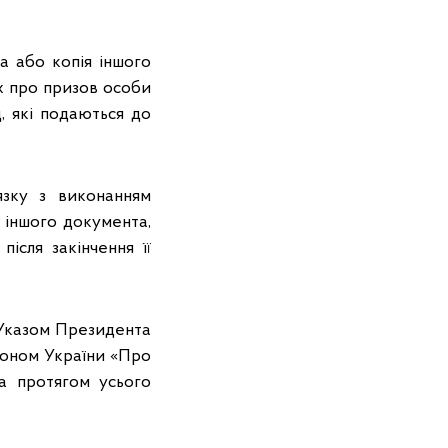
а або копія іншого
х про призов особи
д, які подаються до
язку з виконанням
ія іншого документа,
ісля закінчення її
ї Указом Президента
коном України «Про
а протягом усього