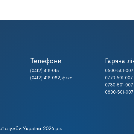
Телефони
Гаряча лі
(0412) 418-018
0500-501-007
(0412) 418-082
, факс
0770-501-007
0730-501-007
0800-501-007
ї служби України. 2026 рік