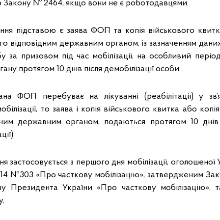
. 6 Закону № 2464, якщо вони не є роботодавцями.
ення підставою є заява ФОП та копія військового квитк
го відповідним державним органом, із зазначенням дани
у за призовом під час мобілізації, на особливий періо
ну протягом 10 днів після демобілізації особи.
ана ФОП перебуває на лікуванні (реабілітації) у зв’
мобілізації, то заява і копія військового квитка або коп
ним державним органом, подаються протягом 10 днів п
ції).
ня застосовується з першого дня мобілізації, оголошено
.2014 №303 «Про часткову мобілізацію», затвердженим За
зу Президента України «Про часткову мобілізацію», т
у.