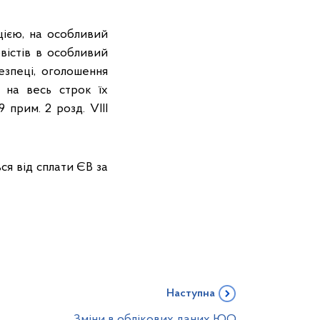
цією, на особливий
рвістів в особливий
езпеці, оголошення
, на весь строк їх
 прим. 2 розд. VIII
ся від сплати ЄВ за
Наступна
Зміни в облікових даних ЮО