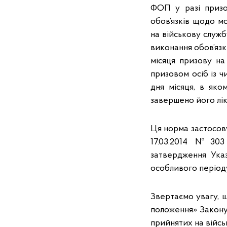
ФОП у разі призов
обов’язків щодо м
на військову служб
виконання обов’язк
місяця призову на
призовом осіб із 
дня місяця, в яко
завершено його лік
Ця норма застосову
17.03.2014 №303
затвердження Ука
особливого період
Звертаємо увагу, щ
положення» Закону
прийнятих на війсь