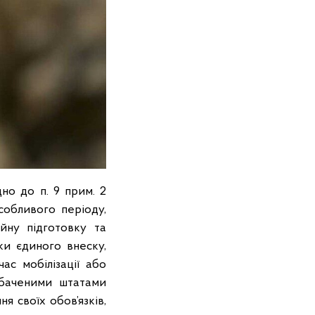
но до п. 9 прим. 2
собливого періоду,
ійну підготовку та
ки єдиного внеску,
ас мобілізації або
дбаченими штатами
я своїх обов’язків,