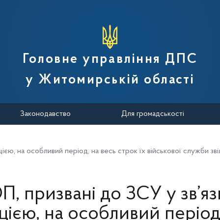
вної податкової служби України
Головне управління ДПС
у Житомирській області
Законодавство
Для громадськості
цією, на особливий період, на весь строк їх військової служби зв
, призвані до ЗСУ у зв’яз
цією, на особливий період