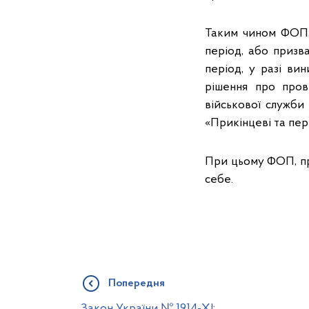
Таким чином ФОП, 
період, або призва
період, у разі ви
рішення про прове
військової служби 
«Прикінцеві та пер
При цьому ФОП, при
себе.
Попередня
Закон України № 1914-XI: