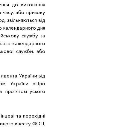
чення до виконання
 часу, або призову
д, звільняються від
го календарного дня
ійськову службу за
нього календарного
ькової служби, або
зидента України від
ном України «Про
а протягом усього
інцеві та перехідні
диного внеску ФОП,