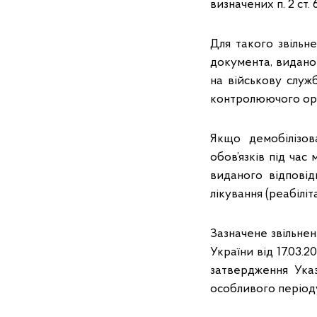
визначених п. 2 ст
Для такого звільн
документа, видано
на військову служб
контролюючого орга
Якщо демобілізов
обов’язків під час 
виданого відповід
лікування (реабіліта
Зазначене звільнен
України від 17.03
затвердження Ука
особливого період