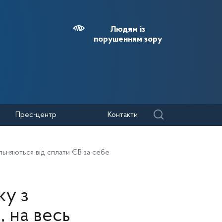
Людям із
порушенням зору
Прес-центр
Контакти
ільняються від сплати ЄВ за себе
ку з
, на весь