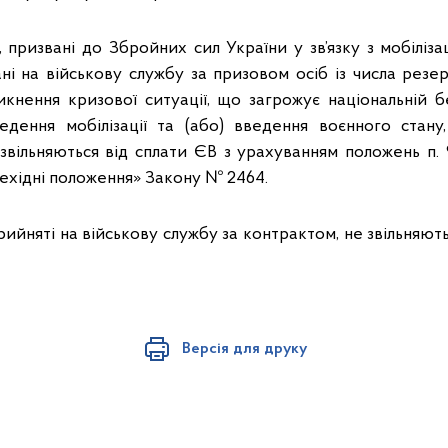
призвані до Збройних сил України у зв’язку з мобіліза
ні на військову службу за призовом осіб із числа резе
никнення кризової ситуації, що загрожує національній б
дення мобілізації та (або) введення воєнного стану
звільняються від сплати ЄВ з урахуванням положень п. 9
ехідні положення» Закону № 2464.
йняті на військову службу за контрактом, не звільняють
Версія для друку