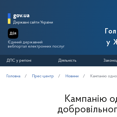
Перейти до основного вмісту
Головна сторінка Державної п
gov.ua
Державні сайти України
Го
у 
Єдиний державний
вебпортал електронних послуг
ДПС у регіоні
Діяльність
Законо
Головна
Прес-центр
Новини
Кампанію одно
Кампанію о
добровільно