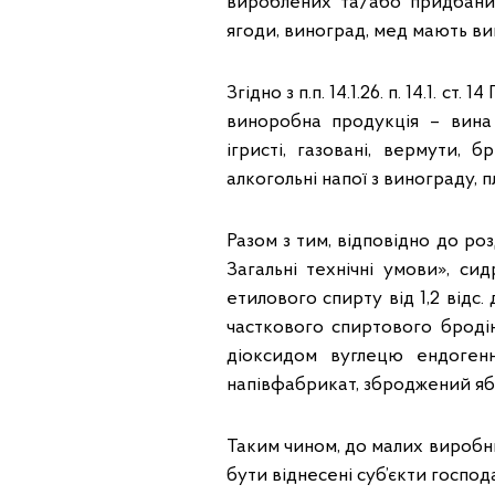
вироблених та/або придбаних
ягоди, виноград, мед мають в
Згідно з п.п. 14.1.26. п. 14.1. 
виноробна продукція – вина в
ігристі, газовані, вермути, 
алкогольні напої з винограду, пл
Разом з тим, відповідно до ро
Загальні технічні умови», с
етилового спирту від 1,2 відс.
часткового спиртового броді
діоксидом вуглецю ендоген
напівфабрикат, зброджений яб
Таким чином, до малих виробн
бути віднесені суб’єкти господ