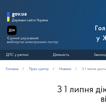
Перейти до основного вмісту
Головна сторінка Державної п
gov.ua
Державні сайти України
Го
у 
Єдиний державний
вебпортал електронних послуг
ДПС у регіоні
Діяльність
Законо
Головна
Прес-центр
Новини
З 1 липня діют
З 1 липня д
в