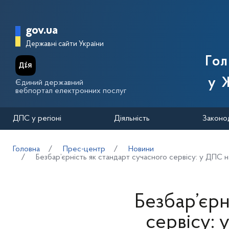
Перейти до основного вмісту
Головна сторінка Державної п
gov.ua
Державні сайти України
Го
у 
Єдиний державний
вебпортал електронних послуг
ДПС у регіоні
Діяльність
Законо
Головна
Прес-центр
Новини
Безбар’єрність як стандарт сучасного сервісу: у ДПС 
Безбар’єрн
сервісу: