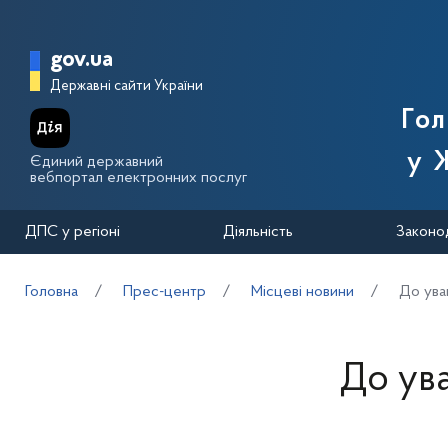
Перейти до основного вмісту
Головна сторінка Державної п
gov.ua
Державні сайти України
Го
у 
Єдиний державний
вебпортал електронних послуг
ДПС у регіоні
Діяльність
Законо
Головна
Прес-центр
Місцеві новини
До уваг
До ува