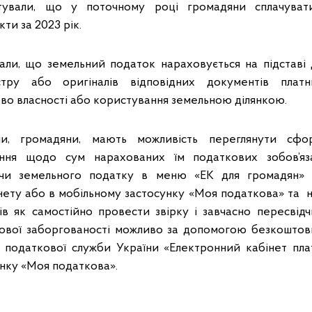
нтували, що у поточному році громадяни сплачуват
кти за 2023 рік.
али, що земельний податок нараховується на підставі
тру або оригіналів відповідних документів платн
во власності або користування земельною ділянкою.
и, громадяни, мають можливість переглянути сфор
ення щодо сум нарахованих їм податкових зобов’я
чи земельного податку в меню «ЕК для громадян» п
нету або в мобільному застосунку «Моя податкова» та н
в як самостійно провести звірку і завчасно пересвідч
кової заборгованості можливо за допомогою безкошто
 податкової служби України «Електронний кабінет пла
унку «Моя податкова».