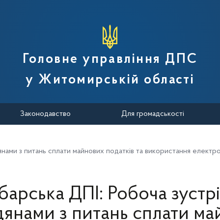
вної податкової служби України
Головне управління ДПС
у Житомирській області
Законодавство
Для громадськості
янами з питань сплати майнових податків та використання електро
арська ДПІ: Робоча зустрі
янами з питань сплати м