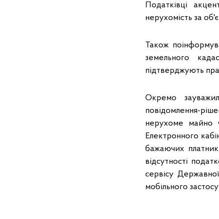
Податківці акце
нерухомість за об'є
Також поінформув
земельного кадас
підтверджують пра
Окремо зауважил
повідомлення-ріш
нерухоме майно 
Електронного кабі
бажаючих платникі
відсутності подат
сервісу Державної
мобільного застос