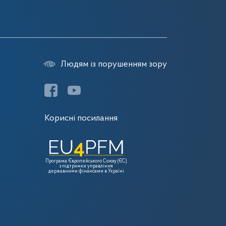
Людям із порушенням зору
Корисні посилання
Програма Європейського Союзу (ЄС)
з підтримки управління
державними фінансами в Україні