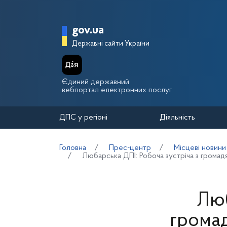
Перейти до основного вмісту
Головна сторінка Держа
gov.ua
Державні сайти України
Єдиний державний
вебпортал електронних послуг
ДПС у регіоні
Діяльність
Головна
Прес-центр
Місцеві новини
Любарська ДПІ: Робоча зустріча з громад
Люб
громад