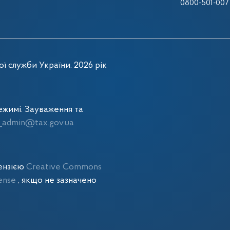
0800-501-007
ї служби України. 2026 рік
жимі. Зауваження та
admin@tax.gov.ua
цензією
Creative Commons
cense
, якщо не зазначено