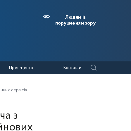
Людям із
порушенням зору
Прес-центр
Контакти
нних сервісів
ча з
айнових