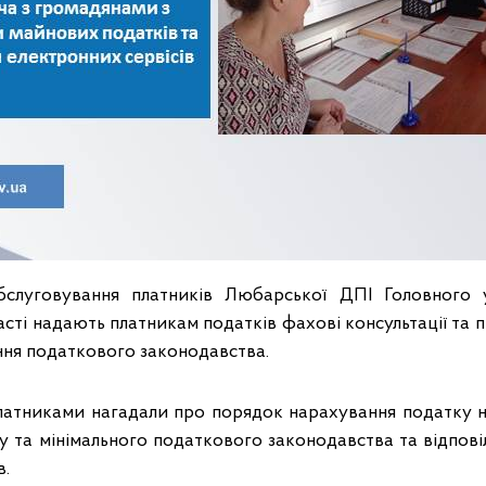
бслуговування платників Любарської ДПІ Головного
сті надають платникам податків фахові консультації та 
ння податкового законодавства.
платниками нагадали про порядок нарахування податку 
 та мінімального податкового законодавства та відповіл
в.