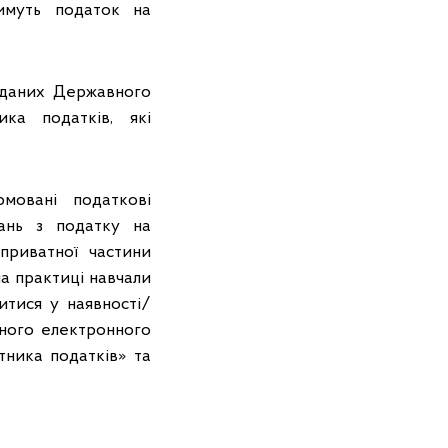
имуть податок на
 даних Державного
ика податків, які
мовані податкові
зань з податку на
риватної частини
а практиці навчали
итися у наявності/
вного електронного
тника податків» та