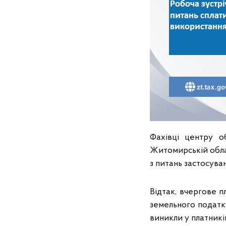
Фахівці центру о
Житомирській обла
з питань застосува
Відтак, вчергове 
земельного податку
виникли у платникі