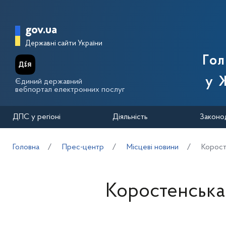
Перейти до основного вмісту
Головна сторінка Державної п
gov.ua
Державні сайти України
Го
у 
Єдиний державний
вебпортал електронних послуг
ДПС у регіоні
Діяльність
Законо
Головна
Прес-центр
Місцеві новини
Корост
Коростенська 