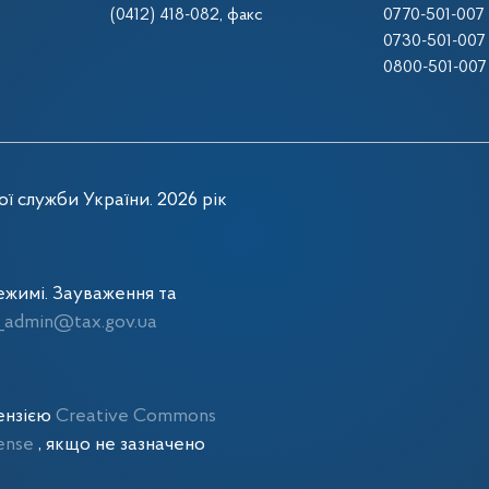
(0412) 418-082
, факс
0770-501-007
0730-501-007
0800-501-007
ї служби України. 2026 рік
жимі. Зауваження та
admin@tax.gov.ua
цензією
Creative Commons
cense
, якщо не зазначено