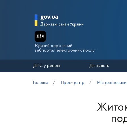
Перейти до основного вмісту
Головна сторінка Держа
gov.ua
Державні сайти України
Єдиний державний
вебпортал електронних послуг
ДПС у регіоні
Діяльність
Головна
Прес-центр
Місцеві новини
Житом
под