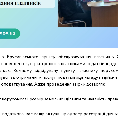
ю Брусилівського пункту обслуговування платників
 проведено зустріч-тренінг з платниками податків щодо
тках. Кожному відвідувачу пункту- власнику нерухом
нувся за отриманням послуг, податківиця нагадує здійсн
в оподаткування. Адже проведення звірки дозволяє:
нерухомості, розмір земельної ділянки та наявність права
о податкова має вашу актуальну адресу реєстрації для в