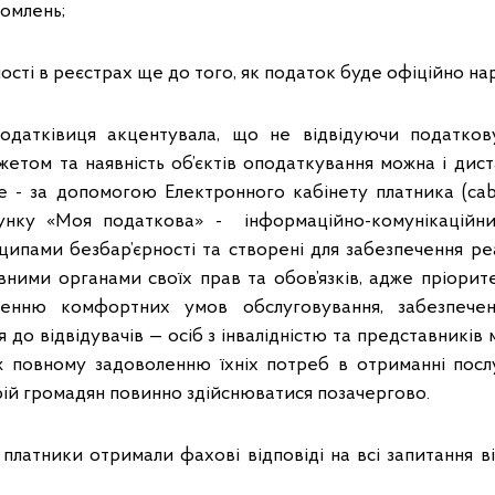
домлень;
ості в реєстрах ще до того, як податок буде офіційно на
 податківиця акцентувала, що не відвідуючи податков
жетом та наявність об’єктів оподаткування можна і дист
е - за допомогою Електронного кабінету платника (cabi
сунку «Моя податкова» - інформаційно-комунікаційни
ипами безбар’єрності та створені для забезпечення реа
вними органами своїх прав та обов’язків, адже пріорит
ренню комфортних умов обслуговування, забезпече
 до відвідувачів — осіб з інвалідністю та представників
ж повному задоволенню їхніх потреб в отриманні посл
рій громадян повинно здійснюватися позачергово.
платники отримали фахові відповіді на всі запитання в