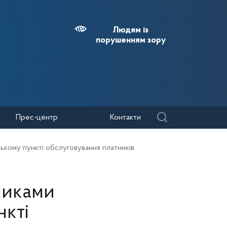
Людям із
порушенням зору
Прес-центр
Контакти
ському пункті обслуговування платників
никами
нкті