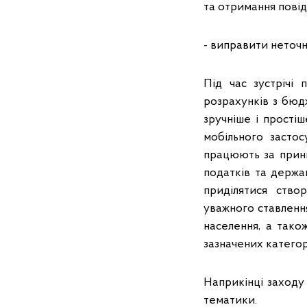
та отримання пові
- виправити неточн
Під час зустрічі
розрахунків з бюд
зручніше і простіш
мобільного засто
працюють за принц
податків та держа
приділятися ство
уважного ставлення
населення, а тако
зазначених катего
Наприкінці заходу 
тематики.