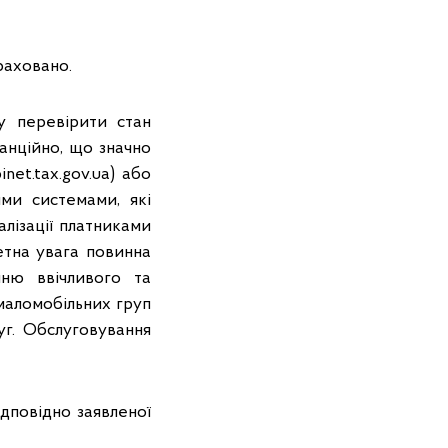
раховано.
у перевірити стан
анційно, що значно
net.tax.gov.ua) або
ми системами, які
лізації платниками
етна увага повинна
нню ввічливого та
 маломобільних груп
уг. Обслуговування
ідповідно заявленої