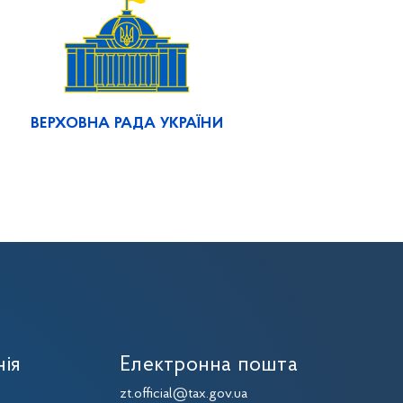
ВЕРХОВНА РАДА УКРАЇНИ
нія
Електронна пошта
zt.official@tax.gov.ua