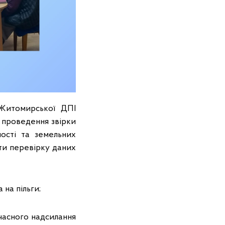
 Житомирської ДПІ
 проведення звірки
ості та земельних
ити перевірку даних
 на пільги;
часного надсилання