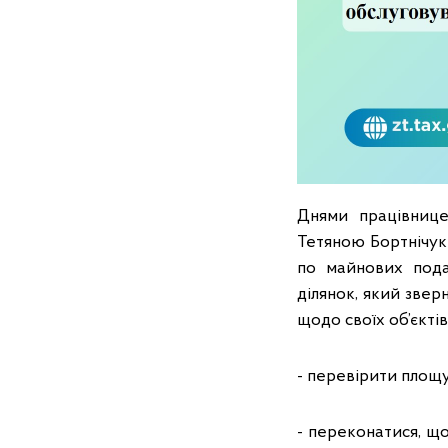
Днями працівнице
Тетяною Бортнічук
по майнових пода
ділянок, який звер
щодо своїх об’єкті
- перевірити площу 
- переконатися, щ