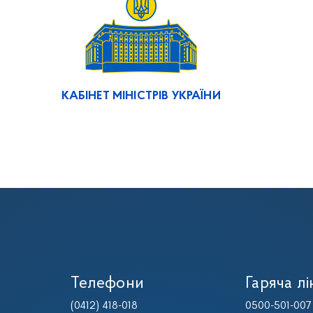
КАБІНЕТ МІНІСТРІВ УКРАЇНИ
Телефони
Гаряча лі
(0412) 418-018
0500-501-007