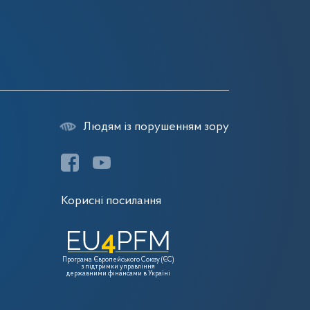
Людям із порушенням зору
Корисні посилання
Програма Європейського Союзу (ЄС)
з підтримки управління
державними фінансами в Україні