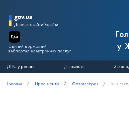
Перейти до основного вмісту
Головна сторінка Державної п
gov.ua
Державні сайти України
Го
у 
Єдиний державний
вебпортал електронних послуг
ДПС у регіоні
Діяльність
Законо
Головна
Прес-центр
Фотогалерея
Інші зах