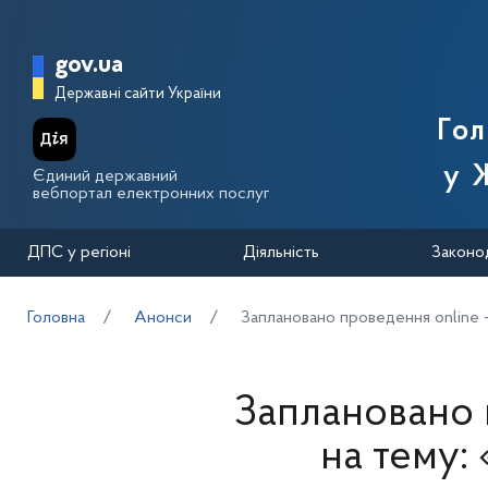
Перейти до основного вмісту
Головна сторінка Державної п
gov.ua
Державні сайти України
Го
у 
Єдиний державний
вебпортал електронних послуг
ДПС у регіоні
Діяльність
Законо
Головна
Анонси
Заплановано проведення online -
Заплановано 
на тему: