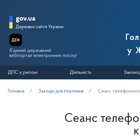
Перейти до основного вмісту
Головна сторінка Державної п
gov.ua
Державні сайти України
Го
у 
Єдиний державний
вебпортал електронних послуг
ДПС у регіоні
Діяльність
Законо
Головна
Заходи для платників
Сеанс телефонного з
Сеанс телефон
к