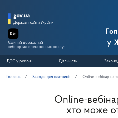
Перейти до основного вмісту
Головна сторінка Державної п
gov.ua
Державні сайти України
Го
у 
Єдиний державний
вебпортал електронних послуг
ДПС у регіоні
Діяльність
Законо
Головна
Заходи для платників
Оnline-вебінар на т
Оnline-вебіна
хто може от