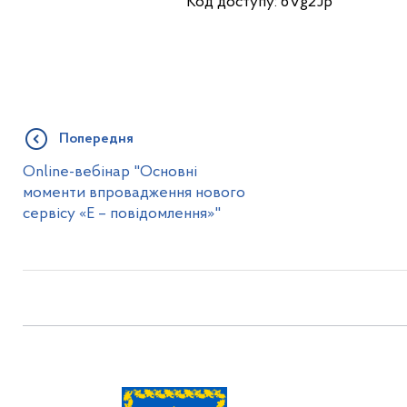
Код доступу: 6Vg2Jp
Попередня
Оnline-вебінар "Основні
моменти впровадження нового
сервісу «Е – повідомлення»"