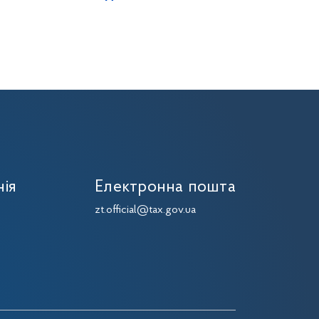
нія
Електронна пошта
zt.official@tax.gov.ua