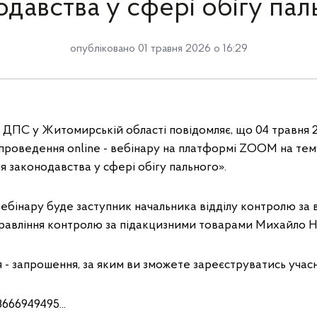
одавства у сфері обігу пал
опубліковано 01 травня 2026 о 16:29
 ДПС у Житомирській області повідомляє, що 04 травня 2
проведення online - вебінару на платформі ZOOМ на тем
 законодавства у сфері обігу пального».
вебінару буде заступник начальника відділу контролю за
правління контролю за підакцизними товарами Михайло
 - запрошення, за яким ви зможете зареєструватись учас
3666949495...