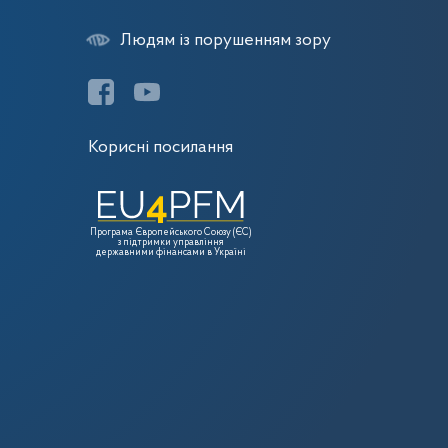
Людям із порушенням зору
Корисні посилання
Програма Європейського Союзу (ЄС)
з підтримки управління
державними фінансами в Україні