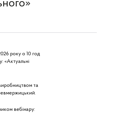
ьного»
026 року о 10 год
у: «Актуальні
 виробництвом та
 Невмержицький.
ником вебінару: