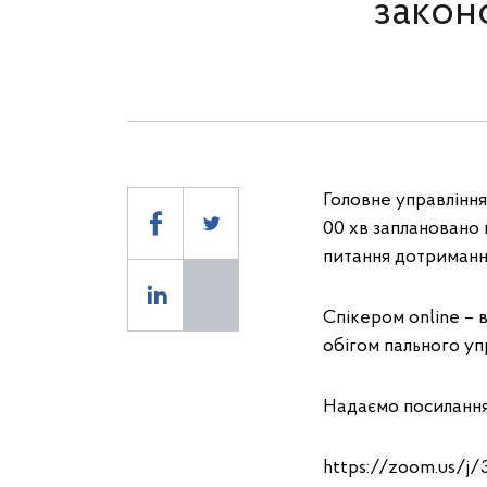
закон
Головне управління
00 хв заплановано 
питання дотримання
Спікером online – 
обігом пального у
Надаємо посилання
https://zoom.us/j/