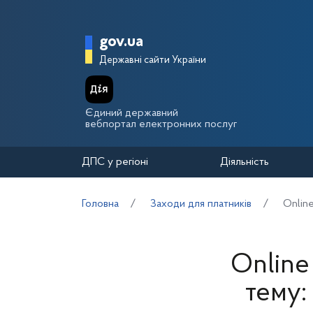
Перейти до основного вмісту
Головна сторінка Держа
gov.ua
Державні сайти України
Єдиний державний
вебпортал електронних послуг
ДПС у регіоні
Діяльність
Головна
Заходи для платників
Onlin
Online
тему: