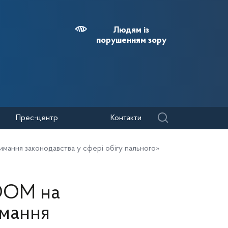
Людям із
порушенням зору
Прес-центр
Контакти
имання законодавства у сфері обігу пального»
ZOOМ на
имання