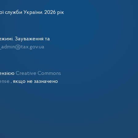
ї служби України. 2026 рік
жимі. Зауваження та
admin@tax.gov.ua
цензією
Creative Commons
cense
, якщо не зазначено