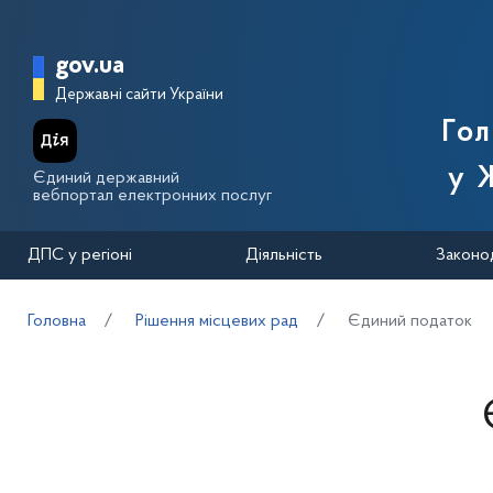
Перейти до основного вмісту
Головна сторінка Державної п
gov.ua
Державні сайти України
Го
у 
Єдиний державний
вебпортал електронних послуг
ДПС у регіоні
Діяльність
Законо
Головна
Рішення місцевих рад
Єдиний податок