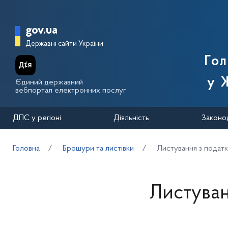
Перейти до основного вмісту
Головна сторінка Державної п
gov.ua
Державні сайти України
Го
у 
Єдиний державний
вебпортал електронних послуг
ДПС у регіоні
Діяльність
Законо
Головна
Брошури та листівки
Листування з подат
Листуван