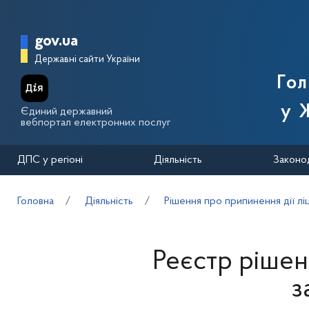
Перейти до основного вмісту
Головна сторінка Державної п
gov.ua
Державні сайти України
Го
у 
Єдиний державний
вебпортал електронних послуг
ДПС у регіоні
Діяльність
Законо
Головна
Діяльність
Рішення про припинення дії лі
Реєстр рішен
з