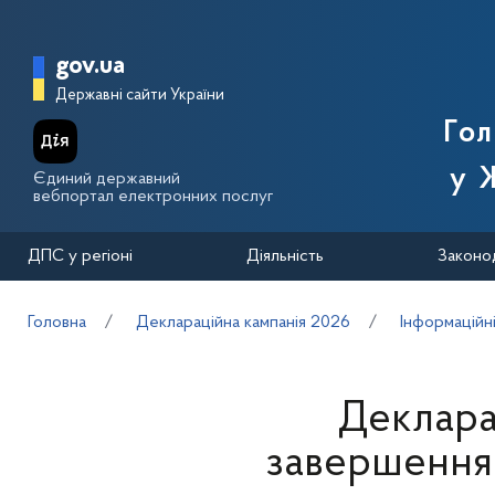
Перейти до основного вмісту
Головна сторінка Державної п
gov.ua
Державні сайти України
Го
у 
Єдиний державний
вебпортал електронних послуг
ДПС у регіоні
Діяльність
Законо
Головна
Деклараційна кампанія 2026
Інформаційн
Деклара
завершення 