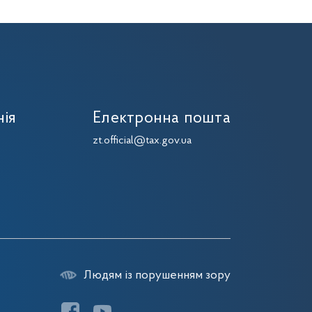
нія
Електронна пошта
zt.official@tax.gov.ua
Людям із порушенням зору