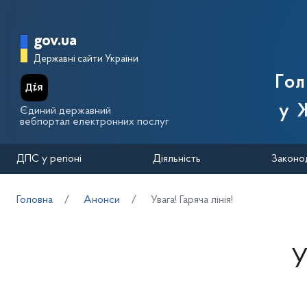
Перейти до основного вмісту
Головна сторінка Державної п
gov.ua
Державні сайти України
Го
у 
Єдиний державний
вебпортал електронних послуг
ДПС у регіоні
Діяльність
Законо
Головна
Анонси
Увага! Гаряча лінія!
У