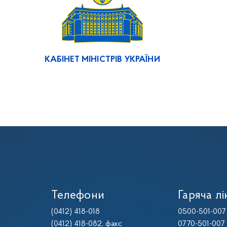
КАБІНЕТ МІНІСТРІВ УКРАЇНИ
Телефони
Гаряча лі
(0412) 418-018
0500-501-007
(0412) 418-082
, факс
0770-501-007