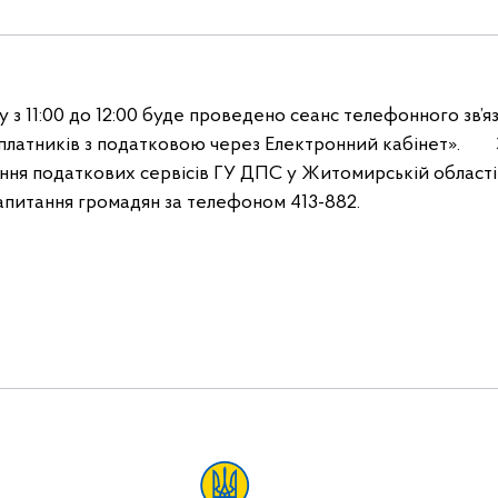
 з 11:00 до 12:00 буде проведено сеанс телефонного зв’язк
 платників з податковою через Електронний кабінет».
іння податкових сервісів ГУ ДПС у Житомирській област
запитання громадян за телефоном 413-882.