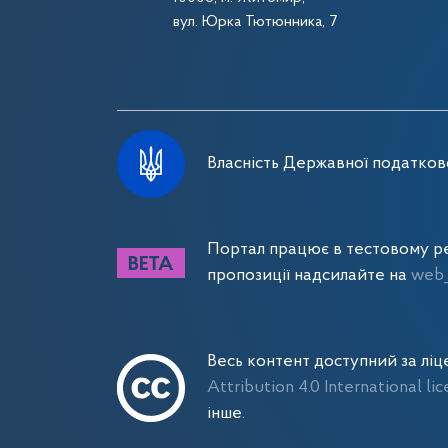
вул. Юрка Тютюнника, 7
Власність Державної податково
Портал працює в тестовому ре
пропозиції надсилайте на
web_
Весь контент доступний за лі
Attribution 4.0 International li
інше.