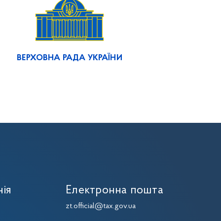
ВЕРХОВНА РАДА УКРАЇНИ
нія
Електронна пошта
zt.official@tax.gov.ua