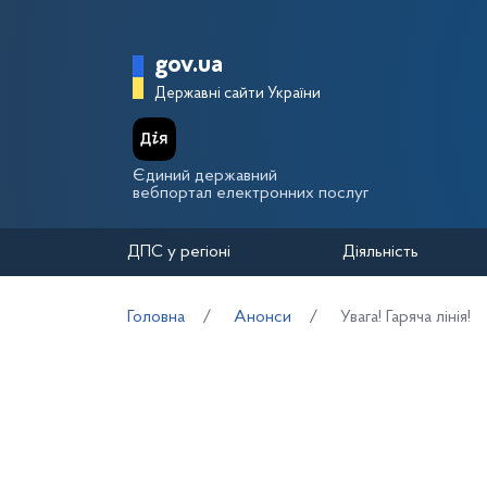
Перейти до основного вмісту
Головна сторінка Держа
gov.ua
Державні сайти України
Єдиний державний
вебпортал електронних послуг
ДПС у регіоні
Діяльність
Головна
Анонси
Увага! Гаряча лінія!