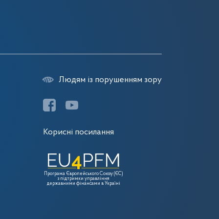
Людям із порушенням зору
Корисні посилання
Програма Європейського Союзу (ЄС)
з підтримки управління
державними фінансами в Україні