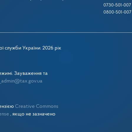
0730-501-007
0800-501-007
ї служби України. 2026 рік
жимі. Зауваження та
admin@tax.gov.ua
цензією
Creative Commons
cense
, якщо не зазначено