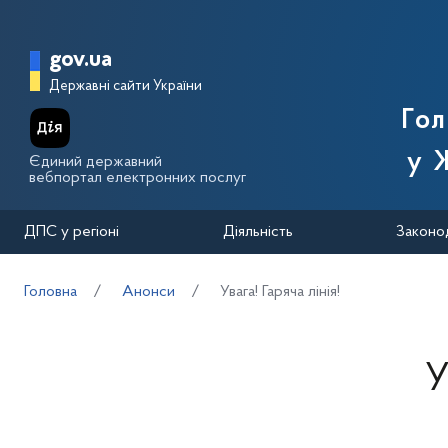
Перейти до основного вмісту
Головна сторінка Державної п
gov.ua
Державні сайти України
Го
у 
Єдиний державний
вебпортал електронних послуг
ДПС у регіоні
Діяльність
Законо
Головна
Анонси
Увага! Гаряча лінія!
У