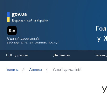
Перейти до основного вмісту
Головна сторінка Державної п
gov.ua
Державні сайти України
Го
у 
Єдиний державний
вебпортал електронних послуг
ДПС у регіоні
Діяльність
Законо
Головна
Анонси
Увага! Гаряча лінія!
У