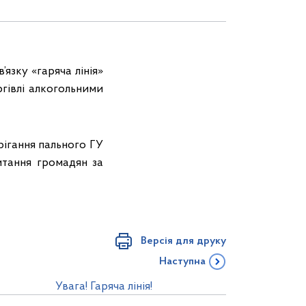
язку «гаряча лінія»
гівлі алкогольними
рігання пального ГУ
тання громадян за
Версія для друку
Наступна
Увага! Гаряча лінія!