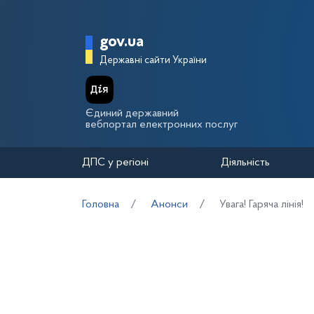
Перейти до основного вмісту
Головна сторінка Держа
gov.ua
Державні сайти України
Єдиний державний
вебпортал електронних послуг
ДПС у регіоні
Діяльність
Головна
Анонси
Увага! Гаряча лінія!