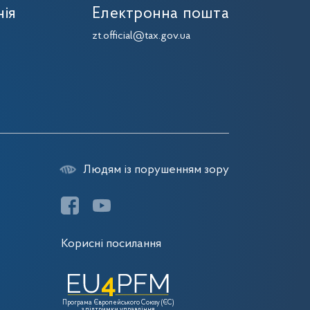
нія
Електронна пошта
zt.official@tax.gov.ua
Людям із порушенням зору
Корисні посилання
Програма Європейського Союзу (ЄС)
з підтримки управління