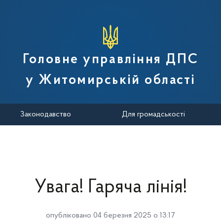
вної податкової служби України
Головне управління ДПС
у Житомирській області
Законодавство
Для громадськості
Увага! Гаряча лінія!
опубліковано 04 березня 2025 о 13:17