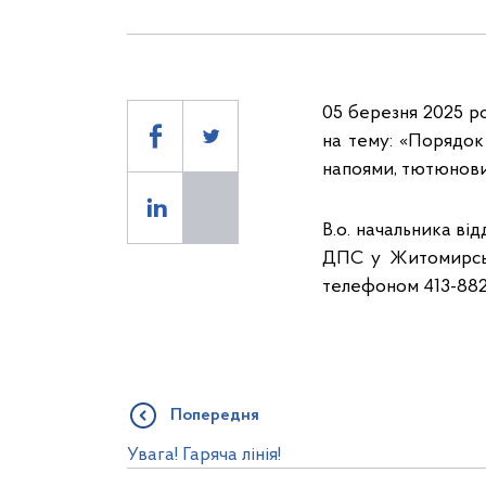
05 березня 2025 ро
на тему: «Порядок
напоями, тютюнов
В.о. начальника ві
ДПС у Житомирськ
телефоном 413-882
Попередня
Увага! Гаряча лінія!