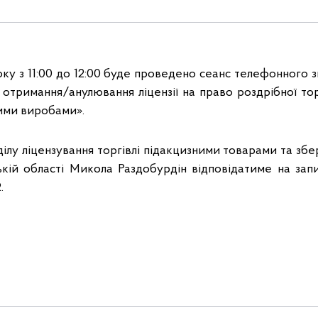
ку з 11:00 до 12:00 буде проведено сеанс телефонного зв’
 отримання/анулювання ліцензії на право роздрібної тор
ими виробами».
дділу ліцензування торгівлі підакцизними товарами та збе
ій області Микола Раздобурдін відповідатиме на запи
.