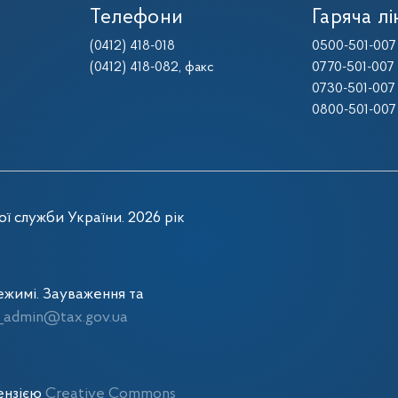
Телефони
Гаряча лі
(0412) 418-018
0500-501-007
(0412) 418-082
, факс
0770-501-007
0730-501-007
0800-501-007
ї служби України. 2026 рік
жимі. Зауваження та
admin@tax.gov.ua
цензією
Creative Commons